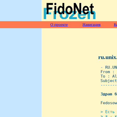
О проекте
Навигация
К
ru.unix
 - RU.UN
 From : 
 To : Al
 Subject
 -------
Здрав
б
 Fedosow
> Есть 
 > я - к