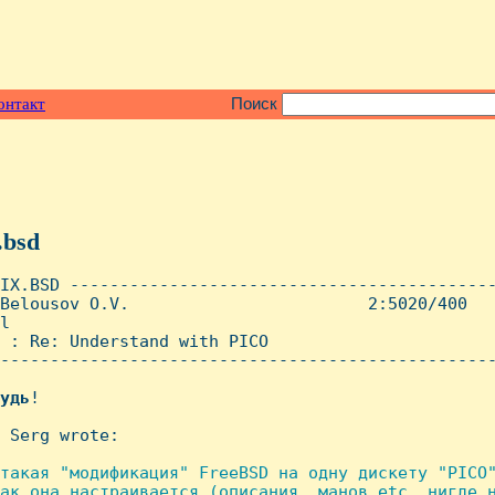
онтакт
Поиск
.bsd
IX.BSD -------------------------------------------
Belousov O.V.                        2:5020/400   
l

 : Re: Understand with PICO

--------------------------------------------------
удь
!

 Serg wrote:

такая "модификация" FreeBSD на одну дискету "PICO"
ак она настраивается (описания, манов etc  нигде н