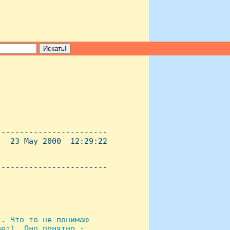
-----------------------

  23 May 2000  12:29:22

----------------------- 

. Что-то не понимаю

ет). Оно понятно -
