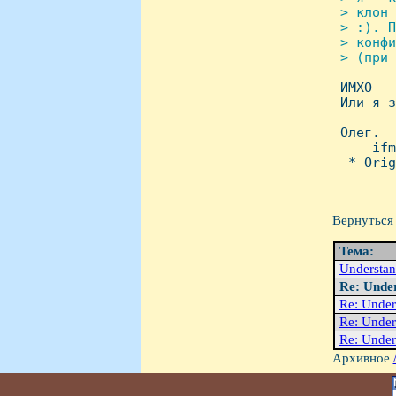
 > клон 
 > :). П
 > конфи
 > (при 

 ИМХО -
 Или я з
 Олег.

 --- ifm
  * Orig
Вернуться 
Тема:
Understan
Re: Unde
Re: Under
Re: Under
Re: Under
Архивное