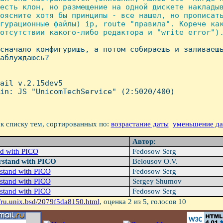
есть клон, но размещение на одной дискете накладыв
оясните хотя бы принципы - все нашел, но прописать
гурационные файлы) ip, route "правила". Корече как
отсутствии какого-либо редактора и "write error").
 сначало конфигуришь, а потом собираешь и заливаешь
аблуждаюсь?

ail v.2.15dev5

in: JS "UnicomTechService" (2:5020/400)

к списку тем, сортированных по:
возрастание даты
уменьшение д
Автор:
d with PICO
Fedosow Serg
rstand with PICO
Belousov O.V.
stand with PICO
Fedosow Serg
stand with PICO
Sergey Shumov
stand with PICO
Fedosow Serg
/ru.unix.bsd/2079f5da8150.html
, оценка
2
из 5, голосов
10