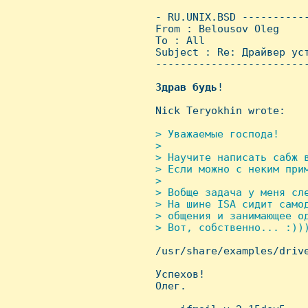
 - RU.UNIX.BSD ----------
 From : Belousov Oleg    
 To : All

 Subject : Re: Драйвер уст
 ------------------------
Здрав
будь
!

 Nick Teryokhin wrote:

> Уважаемые господа!

 > 

 > Hаучите написать сабж в
 > Если можно с неким прим
 > 

 > Вобще задача у меня сле
 > Hа шине ISA сидит самод
 > общения и занимающее од
 > Вот, собственно... :)))

 /usr/share/examples/drive
 Успехов!

 Олег.
