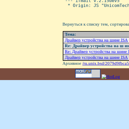
 --- ifmail v.2.15dev5

  * Origin: JS "UnicomTech
Вернуться к списку тем, сортиров
Тема:
Драйвер устройства на шине ISA
Re: Драйвер устройства на ш и
Re: Драйвер устройства на шине 
Драйвер устройства на шине ISA
Архивное
/ru.unix.bsd/2079d9fbca5