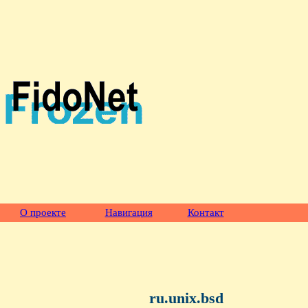
О проекте
Навигация
Контакт
ru.unix.bsd