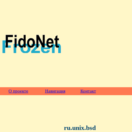
О проекте
Навигация
Контакт
ru.unix.bsd