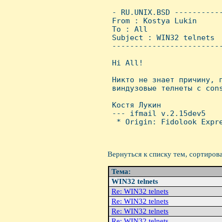
 - RU.UNIX.BSD ----------
 From : Kostya Lukin     
 To : All

 Subject : WIN32 telnets

 ------------------------
 Hi All!

 Hикто не знает причину, п
 виндузовые телнеты с cons
 Костя Лукин

 --- ifmail v.2.15dev5

  * Origin: Fidolook Expre
Вернуться к списку тем, сортиров
Тема:
WIN32 telnets
Re: WIN32 telnets
Re: WIN32 telnets
Re: WIN32 telnets
Re: WIN32 telnets