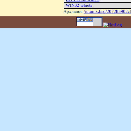
WIN32 telnets
Архивное
/ru.unix.bsd/207285902c