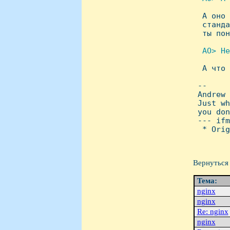

  А оно
  станда
  ты пон
 AO> Hе

  А что
 -- 

 Andrew 
 Just wh
 you don
 --- ifm
  * Orig
Вернуться 
Тема:
nginx
nginx
Re: nginx
nginx