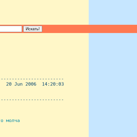
-----------------------

  20 Jun 2006  14:20:03

----------------------- 

о молча
