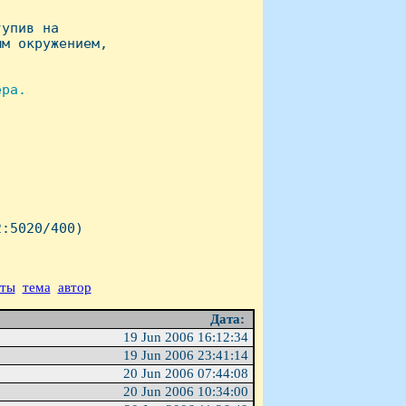
упив на

м окружением,

ра.

:5020/400)

аты
тема
автор
Дата:
19 Jun 2006 16:12:34
19 Jun 2006 23:41:14
20 Jun 2006 07:44:08
20 Jun 2006 10:34:00