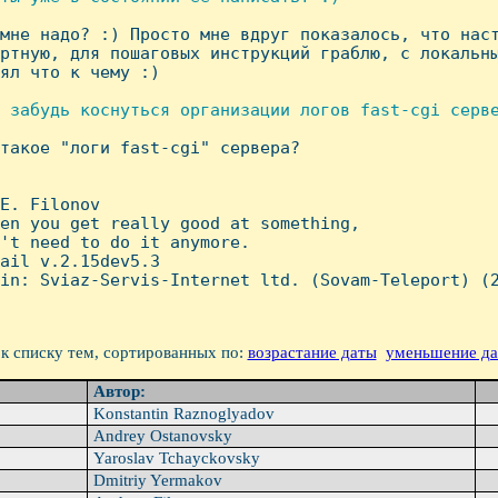
 мне надо? :) Просто мне вдруг показалось, что наст
ртную, для пошаговых инструкций граблю, с локальны
ял что к чему :)

 забудь коснуться организации логов fast-cgi серве
 такое "логи fast-cgi" сервера?

E. Filonov

en you get really good at something,

't need to do it anymore.

ail v.2.15dev5.3

in: Sviaz-Servis-Internet ltd. (Sovam-Teleport) (2
к списку тем, сортированных по:
возрастание даты
уменьшение д
Автор:
Konstantin Raznoglyadov
Andrey Ostanovsky
Yaroslav Tchayckovsky
Dmitriy Yermakov