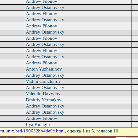
Andrew Filonov
Andrey Ostanovsky
Andrew Filonov
Andrey Ostanovsky
Andrew Filonov
Andrey Ostanovsky
Andrew Filonov
Andrey Ostanovsky
Andrew Filonov
Andrey Ostanovsky
Andrew Filonov
Anton Yuzhaninov
Andrey Ostanovsky
Vadim Goncharov
Andrey Ostanovsky
Valentin Davydov
Dmitriy Yermakov
Andrey Ostanovsky
Andrey Ostanovsky
Andrew Filonov
Ilya Kulagin
/ru.unix.bsd/190632bb4de9c.html
, оценка
1
из 5, голосов
10