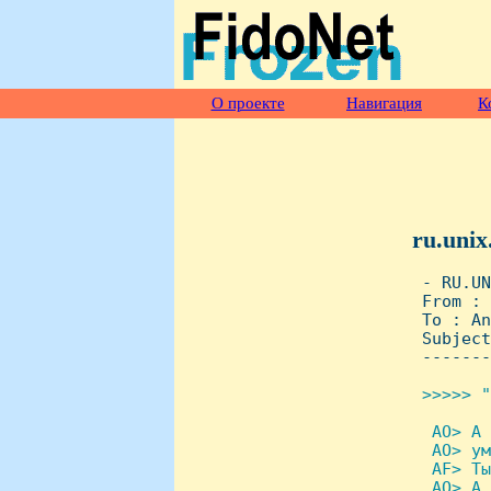
О проекте
Навигация
К
ru.unix
 - RU.UN
 From : 
 To : An
 Subject
 -------
>>>>> "
 AO> А 
  AO> ум
  AF> Ты
  AO> А 