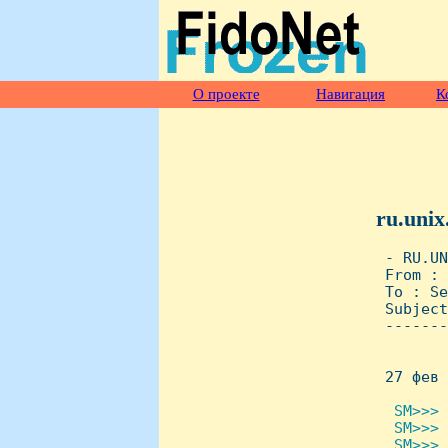
О проекте
Навигация
К
ru.unix
 - RU.UN
 From : 
 To : Se
 Subject
 -------
 27 фев 
 SM>>> 
  SM>>> 
  SM>>> 