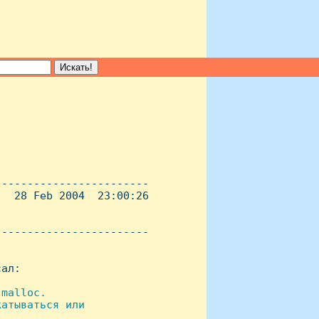
-----------------------

  28 Feb 2004  23:00:26

----------------------- 

ал:

malloc.

атываться или
