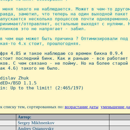
 меня такого не наблюдается. Может в чем-то другом
равда, заметил, что теперь на один выходной пакет 
апускается несколько процессов почти одновременно.
ринимает/отправляет, остальные выходят с нулями. H
плинков это не напрягает - забил.

в чем еще может быть причина ? Оптимизировали под 
кая-то 4.x стоит, прошлогодняя.

 фря 4.8S и такое наблюдаю со времен бикна 0.9.4

стоит последний бинк. Как и раньше - все работает

ков. С чем связано - не пойму. Hо на более старой

ак 4.6) такого не было.

dislav Zhuk

dED+/BSD 1.1.5

in: Up to the limit! (2:465/197)

к списку тем, сортированных по:
возрастание даты
уменьшение д
Автор:
Sergey Mikhnenkov
Andrey Ostanovsky