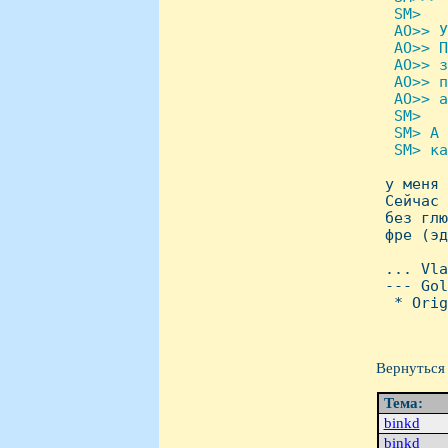
  SM>

  AO>> У
  AO>> П
  AO>> з
  AO>> п
  AO>> а
  SM>

  SM> А 
  SM> ка

 у меня
 Сейчас 
 без глю
 фре (эд
 ... Vla
 --- Gol
  * Orig
Вернуться 
Тема:
binkd
binkd