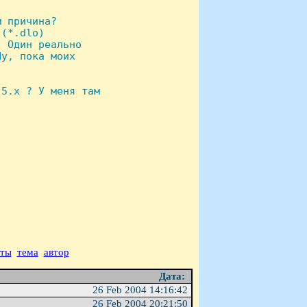
 причина?

(*.dlo)

 Один реально

у, пока моих

5.x ? У меня там

аты
тема
автор
Дата:
26 Feb 2004 14:16:42
26 Feb 2004 20:21:50