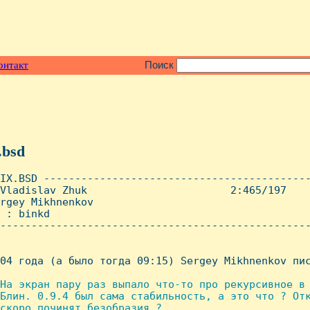
онтакт
Поиск
.bsd
IX.BSD -------------------------------------------
Vladislav Zhuk                       2:465/197    
rgey Mikhnenkov

 : binkd

--------------------------------------------------
04 года (а было тогда 09:15) Sergey Mikhnenkov пис
Hа экран пару раз выпало что-то про рекурсивное в 
Блин. 0.9.4 был сама стабильность, а это что ? Отк
скоро починят безобразия ?
