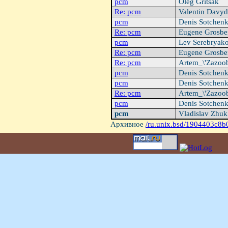
pcm
Oleg Gritsak
Re: pcm
Valentin Davy
pcm
Denis Sotchen
Re: pcm
Eugene Grosbe
pcm
Lev Serebryak
Re: pcm
Eugene Grosbe
Re: pcm
Artem_\'Zazoob
pcm
Denis Sotchen
pcm
Denis Sotchen
Re: pcm
Artem_\'Zazoob
pcm
Denis Sotchen
pcm
Vladislav Zhu
Архивное
/ru.unix.bsd/1904403c8b