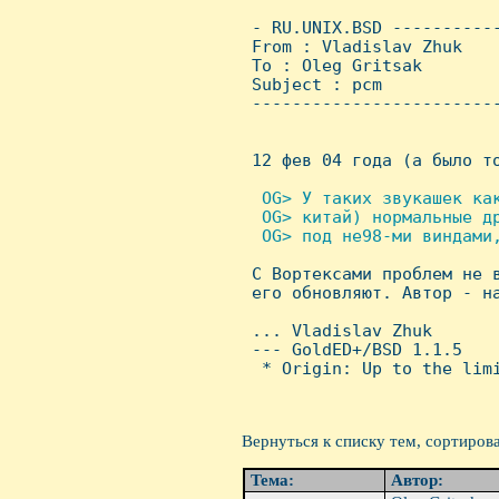
 - RU.UNIX.BSD ----------
 From : Vladislav Zhuk   
 To : Oleg Gritsak

 Subject : pcm

 ------------------------
 12 фев 04 года (а было то
 OG> У таких звукашек как
  OG> китай) нормальные др
  OG> под не98-ми виндами,

 С Вортексами проблем не 
 его обновляют. Автор - на
 ... Vladislav Zhuk

 --- GoldED+/BSD 1.1.5

  * Origin: Up to the limi
Вернуться к списку тем, сортиров
Тема:
Автор: