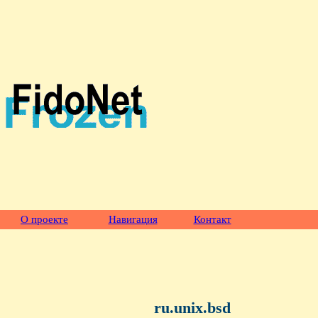
О проекте
Навигация
Контакт
ru.unix.bsd