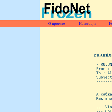
О проекте
Навигация
К
ru.unix
 - RU.UN
 From : 
 To : Al
 Subject
 -------
 А сабжа
 Как впе
 ... Vla
 --- Gol