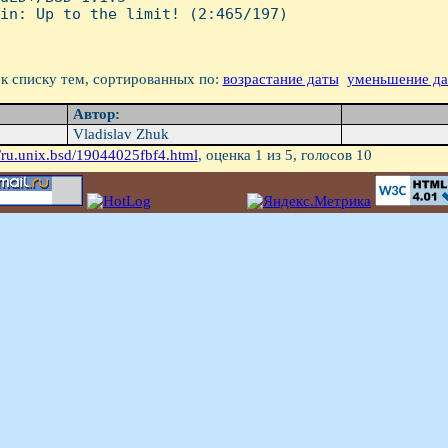
in: Up to the limit! (2:465/197)

к списку тем, сортированных по:
возрастание даты
уменьшение д
Автор:
Vladislav Zhuk
/ru.unix.bsd/19044025fbf4.html
, оценка
1
из 5, голосов
10