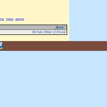
аты
тема
автор
Дата:
08 Feb 2004 12:03:44