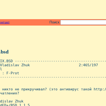
онтакт
Поиск
.bsd
IX.BSD -------------------------------------------
Vladislav Zhuk                       2:465/197    
l

 : F-Prot

--------------------------------------------------
 никто не прикручивал? (это антивирус такой http:/
чатления?

dislav Zhuk

dED+/BSD 1.1.5
