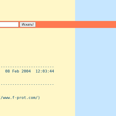
-----------------------

  08 Feb 2004  12:03:44

----------------------- 

/www.f-prot.com/)
