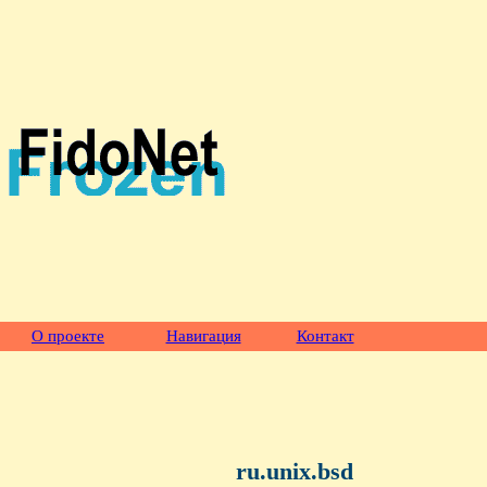
О проекте
Навигация
Контакт
ru.unix.bsd