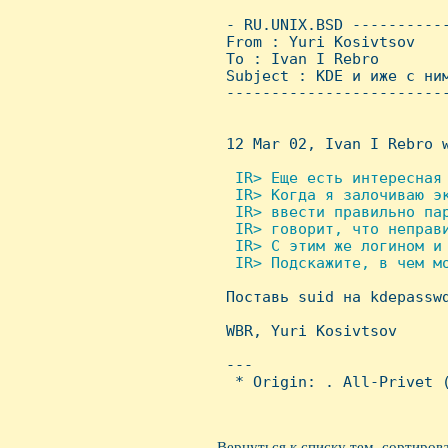
 - RU.UNIX.BSD ----------
 From : Yuri Kosivtsov   
 To : Ivan I Rebro

 Subject : KDE и иже с ним
 ------------------------
 12 Mar 02, Ivan I Rebro w
 IR> Еще есть интересная 
  IR> Когда я залочиваю эк
  IR> ввести правильно пар
  IR> говорит, что неправи
  IR> С этим же логином и 
  IR> Подскажите, в чем мо

 Поставь suid на kdepasswd
 WBR, Yuri Kosivtsov      
 ---

  * Origin: . All-Privet (
Вернуться к списку тем, сортиров