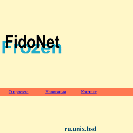
О проекте
Навигация
Контакт
ru.unix.bsd