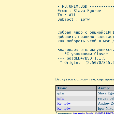
 - RU.UNIX.BSD ----------
 From : Slava Egorov     
 To : All

 Subject : ipfw

 ------------------------
 Собрал ядро с опцией:IPFI
 добавить правило вылетае
 как побороть чтоб я мог д
 Благодарю откликнувшихся.
    *С уважением,Slava*

 --- GoldED+/BSD 1.1.5

  * Origin:  (2:5070/315.6
Вернуться к списку тем, сортиров
Тема:
Автор:
ipfw
Slava Eg
ipfw
sergey be
Re: ipfw
Andrey Z
Re: ipfw
Igor Niko
Архивное
/ru.unix.bsd/1649544807