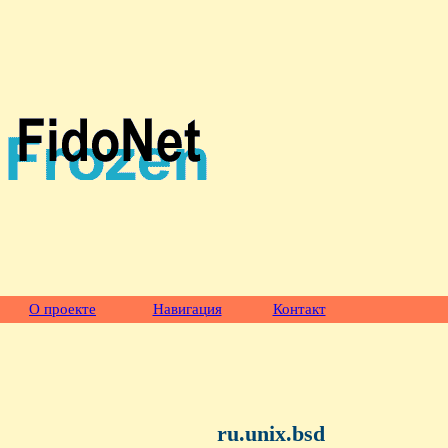
О проекте
Навигация
Контакт
ru.unix.bsd