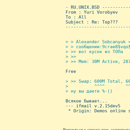
 - RU.UNIX.BSD ----------
 From : Yuri Vorobyev    
 To : All

 Subject : Re: Top???

 ------------------------
> > Alexander Sobcanyuk <
 > > сообщении:9crae8$vqo$
 > >> вот кусок из ТОПа

 > >>

 > >> Mem: 30M Active, 287

 Free

> >> Swap: 600M Total, 60
 >          ^^^^        ^^
 > ну вы даете %-()


 Всякое бывает...

 --- ifmail v.2.15dev5

  * Origin: Demos online s
Вернуться к списку тем, сортиров