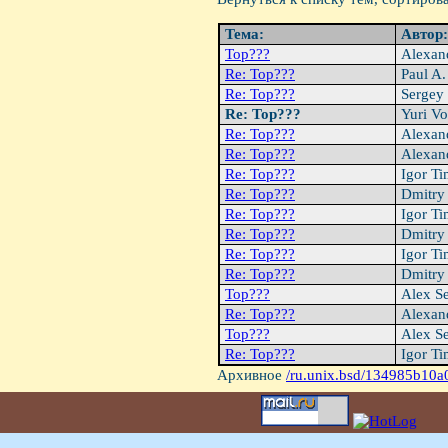
Тема:
Автор
Top???
Alexan
Re: Top???
Paul A.
Re: Top???
Sergey
Re: Top???
Yuri V
Re: Top???
Alexan
Re: Top???
Alexan
Re: Top???
Igor T
Re: Top???
Dmitry
Re: Top???
Igor T
Re: Top???
Dmitry
Re: Top???
Igor T
Re: Top???
Dmitry
Top???
Alex S
Re: Top???
Alexan
Top???
Alex S
Re: Top???
Igor T
Архивное
/ru.unix.bsd/134985b10a