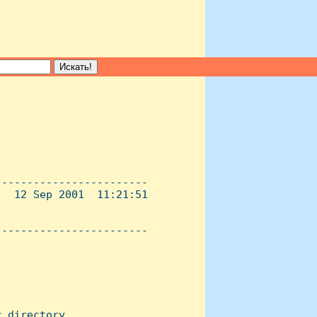
-----------------------

  12 Sep 2001  11:21:51

----------------------- 

 directory
