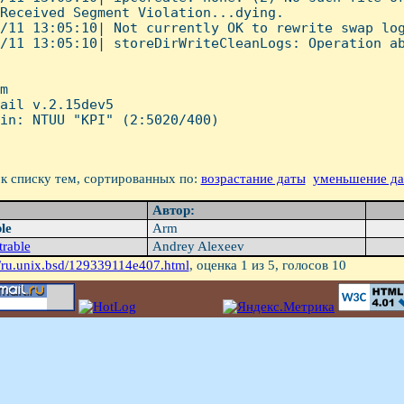
Received Segment Violation...dying.

/11 13:05:10| Not currently OK to rewrite swap log
/11 13:05:10| storeDirWriteCleanLogs: Operation ab
m

ail v.2.15dev5

in: NTUU "KPI" (2:5020/400)

к списку тем, сортированных по:
возрастание даты
уменьшение д
Автор:
le
Arm
trable
Andrey Alexeev
/ru.unix.bsd/129339114e407.html
, оценка
1
из 5, голосов
10