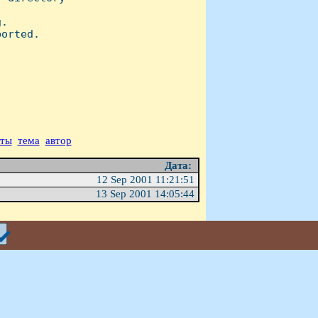
.

orted.

аты
тема
автор
Дата:
12 Sep 2001 11:21:51
13 Sep 2001 14:05:44