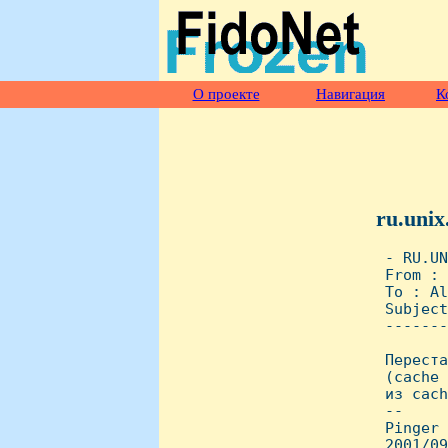
О проекте
Навигация
К
ru.unix
 - RU.UN
 From : 
 To : Al
 Subject
 -------
 Переста
 (cache 
 из cach
 --

 Pinger 
 2001/09