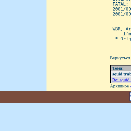
 FATAL: 
 2001/09
 2001/09
 --

 WBR, Ar
 --- ifm
  * Orig
Вернуться 
Тема:
squid trab
Re: squid 
Архивное