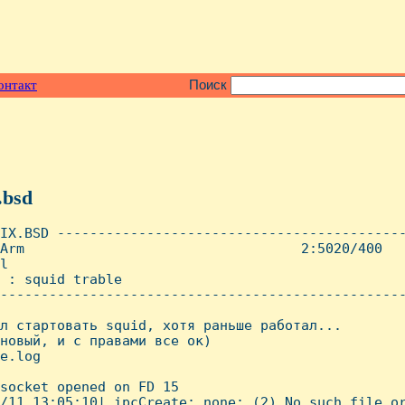
онтакт
Поиск
.bsd
IX.BSD -------------------------------------------
Arm                                  2:5020/400   
l

 : squid trable

--------------------------------------------------
л стартовать squid, хотя раньше работал...

новый, и с правами все ок)

e.log

socket opened on FD 15

/11 13:05:10| ipcCreate: none: (2) No such file or