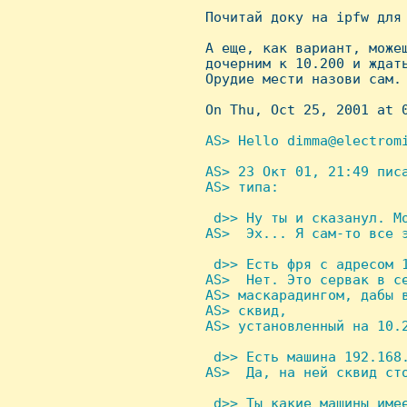
 Почитай доку на ipfw для 
 А еще, как вариант, можеш
 дочерним к 10.200 и ждать
 Орудие мести назови сам.

 On Thu, Oct 25, 2001 at 0
AS> Hello dimma@electromi
AS> 23 Окт 01, 21:49 пис
 AS> типа:

 d>> Hу ты и сказанул. Мо
 AS>  Эх... Я сам-то все э
 d>> Есть фря с адресом 1
 AS>  Hет. Это сервак в се
 AS> маскарадингом, дабы 
 AS> сквид,

 AS> установленный на 10.2
 d>> Есть машина 192.168.
 AS>  Да, на ней сквид сто
 d>> Ты какие машины имее