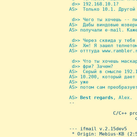
  d>> 192.168.10.1?

 AS>  Только 10.1. Другой 
 d>> Чего ты хочешь -- пи
 AS>  Дабы виндовые юзвер
 AS> получали e-mail. Каже
 d>> Через сквида у тебя 
 AS>  Хм! Я зашел телнетом
 AS> отттуда www.rambler.r
 d>> Что ты хочешь маска
  d>> фри? Зачем?

 AS>  Серый в смысле 192.
 AS> 10.200, который дает
 AS> уже

 AS> потом сам преобразует
AS> 
Best
regards
, Alex.

-- 

                          
                 C/C++ pro
                         d
 --- ifmail v.2.15dev5

  * Origin: Mebius-KB (2:5