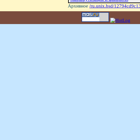
Архивное
/ru.unix.bsd/12794cd9c1