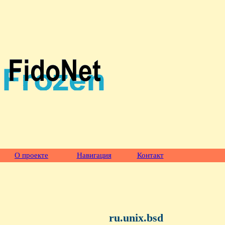
О проекте
Навигация
Контакт
ru.unix.bsd