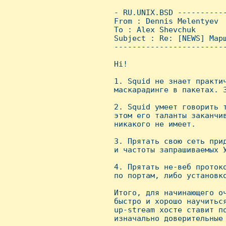
 - RU.UNIX.BSD ----------
 From : Dennis Melentyev 
 To : Alex Shevchuk

 Subject : Re: [NEWS] Марш
 ------------------------
 Hi!

 1. Squid не знает практич
 маскарадинге в пакетах. З
 2. Squid умеет говорить т
 этом его таланты заканчив
 никакого не имеет.

 3. Прятать свою сеть прид
 и частоты запрашиваемых У
 4. Прятать не-веб протоко
 по портам, либо установко
 Итого, для начинающего оч
 быстро и хорошо научиться
 up-stream хосте ставит по
 изначально доверительные 