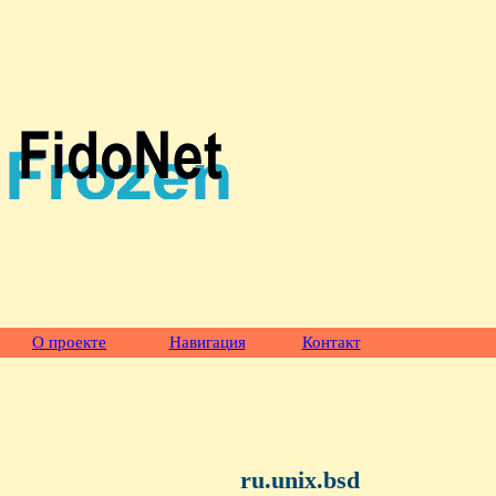
О проекте
Навигация
Контакт
ru.unix.bsd