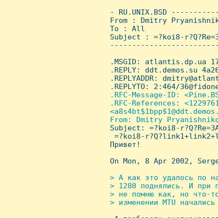
 - RU.UNIX.BSD ----------
 From : Dmitry Pryanishni
 To : All

 Subject : =?koi8-r?Q?Re=3
 ------------------------
 .MSGID: atlantis.dp.ua 17
 .REPLY: ddt.demos.su 4a26
 .REPLYADDR: dmitry@atlant
 .REPLYTO: 2:464/36@fidone
.RFC-Message-ID: <Pine.BS
 .RFC-References: <1229761
 <a8s4bt$1bpp$1@ddt.demos.
 From: Dmitry Pryanishniko
Subject: =?koi8-r?Q?Re=3A
  =?koi8-r?Q?link1+link2+l
 Привет!

 On Mon, 8 Apr 2002, Serge
> А как это удалось по н
 > 1280 поднялись. И при 
 > не помню как, но что-то
 > изменении MTU начались 