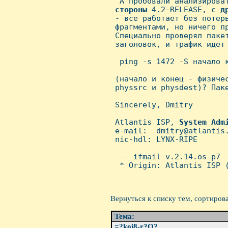

  А пробовали анализирова
стороны
 4.2-RELEASE, с 
д
 - все работает без потерь
 фрагментами, но ничего пр
 Специально проверял паке
 заголовок, и трафик идет 
  ping -s 1472 -S начало к
 (начало и конец - физичес
 physsrc и physdest)? Паке
 Sincerely, Dmitry

 Atlantis ISP, 
System
Adm
 e-mail:  dmitry@atlantis.
 nic-hdl: LYNX-RIPE

 --- ifmail v.2.14.os-p7

  * Origin: Atlantis ISP (
Вернуться к списку тем, сортиров
Тема:
=?koi8-r?Q?