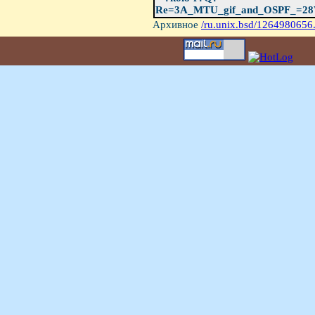
Re=3A_MTU_gif_and_OSPF_=2
Архивное
/ru.unix.bsd/1264980656