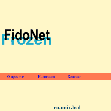
О проекте
Навигация
Контакт
ru.unix.bsd