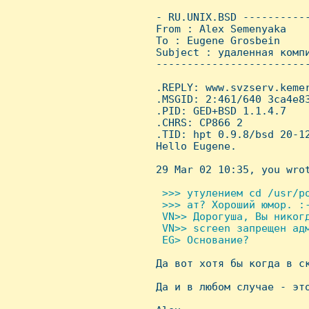
 - RU.UNIX.BSD ----------
 From : Alex Semenyaka   
 To : Eugene Grosbein

 Subject : удаленная компи
 ------------------------
 .REPLY: www.svzserv.kemer
 .MSGID: 2:461/640 3ca4e83
 .PID: GED+BSD 1.1.4.7

 .CHRS: CP866 2

 .TID: hpt 0.9.8/bsd 20-12
 Hello Eugene.

 29 Mar 02 10:35, you wrot
 >>> утулением cd /usr/po
  >>> ат? Хороший юмор. :-
  VN>> Дорогуша, Вы никогд
  VN>> screen запрещен адм
  EG> Основание?


 Да вот хотя бы когда в с
 Да и в любом случае - это