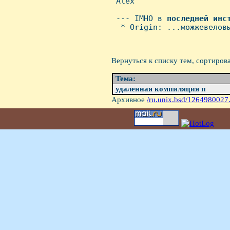
 Alex

 --- IMHO в 
последней
инс
  * Origin: ...можжевеловы
Вернуться к списку тем, сортиров
Тема:
удаленная компиляция п
Архивное
/ru.unix.bsd/1264980027