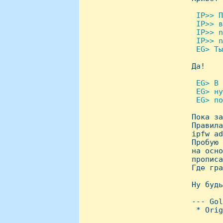
 IP>> П
  IP>> в
  IP>> n
  IP>> n
  EG> Ты

 Да!

 EG> В 
  EG> нy
  EG> по

 Пока з
 Пpавила
 ipfw ad
 Пpобyю 
 на осно
 пpописа
 Где гpа
 Hy бyдь
 --- Gol
  * Orig