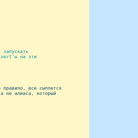
 запyскать

vert'ы на эти

 пpавило, все сыплется 

а не алиаса, котоpый


