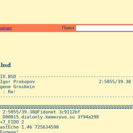
онтакт
Поиск
.bsd
IX.BSD -------------------------------------------
Igor Prokopov                        2:5055/39.38 
gene Grosbein

 : Re:

--------------------------------------------------
ДДДДДДДДДДДДДДДДДДДДДДДДДДДДДДДДДДДДДДДДДДДДДДДДДД
 2:5055/39.38@Fidonet 3c9112bf

 D00015.dialonly.kemerovo.su 3f94a298

+7_FIDO 2

astEcho 1.46 725634590

Eugene!
