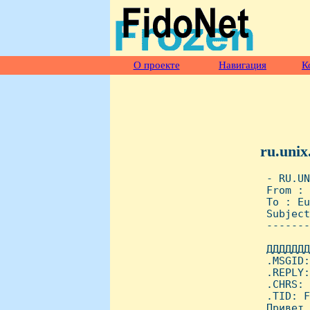
О проекте
Навигация
К
ru.unix
 - RU.UN
 From : 
 To : Eu
 Subject
 -------
 ДДДДДДД
 .MSGID:
 .REPLY:
 .CHRS: 
 .TID: F
 Пpивет 