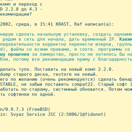
комп и переход с

D 2.2.8 до 4.3 -

екомендации?

2002, среда, в 15:41 KRAST, Raf написал(а):

нирую сделать начальную установку, создать одноиме
 рядом в сеть для начала, дать временный IP. 
Каки
ледовательности корректно перенести юзеров, группы
d), файлы со всеми правами, и соотв. программы со 
шу
прощения
 за ламерство, просто не хотелось бы на
бли, потому все рекомендации приму с благодарность
сделать тупо. Поставить на новый комп 2.2.8.

dump старого диска, restore на новый.

его по желанию (очень рекомендуется) сделать бинар
STABLE, не забыв поставить compat22. Старый софт (
аботать по-старому, системный обновится. Потом мож
ть софтинки по одной.

n/0.9.7.3 (FreeBSD)

in: Svyaz Service JSC (2:5006/1@fidonet)
