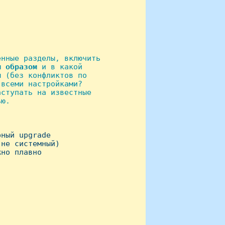
нные разделы, включить

м
образом
 и в какой

 (без конфликтов по

всеми настройками?

ступать на известные

ю.

ный upgrade

не системный)

но плавно
