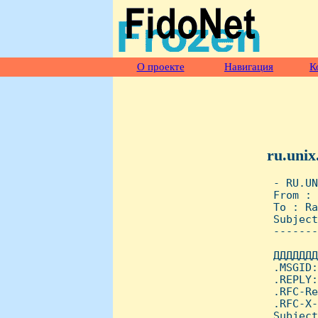
О проекте
Навигация
К
ru.unix
 - RU.UN
 From : 
 To : Ra
 Subject
 -------
 ДДДДДДД
 .MSGID:
 .REPLY:
 .RFC-Re
 .RFC-X-
 Subject