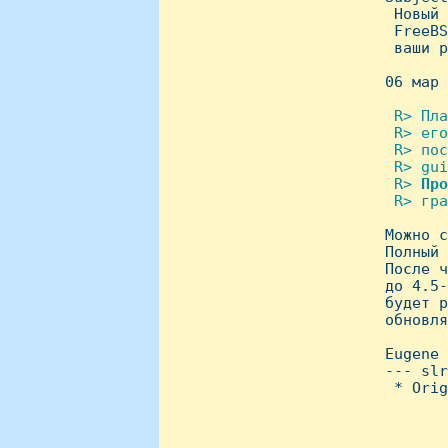
  Hовый 
  FreeBS
  ваши р
 06 мар 
 R> Пла
  R> его
  R> пос
  R> gui
  R> 
Про
  R> гра

 Можно 
 Полный 
 После ч
 до 4.5-
 будет р
 обновля
 Eugene

 --- slr
  * Orig