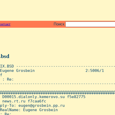
онтакт
Поиск
.bsd
IX.BSD -------------------------------------------
Eugene Grosbein                      2:5006/1     
f

 : Re:

--------------------------------------------------
ДДДДДДДДДДДДДДДДДДДДДДДДДДДДДДДДДДДДДДДДДДДДДДДДДД
 D00015.dialonly.kemerovo.su f5e82775

 news.rt.ru f7caa6fc

ply-To: eugen@grosbein.pp.ru

RealName: Eugene Grosbein

: Re:
