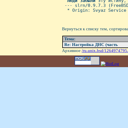
 "
Люди
забыли
 эту истину,
 --- slrn/0.9.7.3 (FreeBSD
  * Origin: Svyaz Service 
Вернуться к списку тем, сортиров
Тема:
Re: Hастройка ДHС (часть
Архивное
/ru.unix.bsd/1264974795