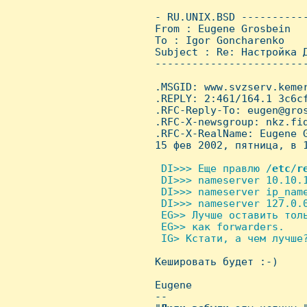
 - RU.UNIX.BSD ----------
 From : Eugene Grosbein  
 To : Igor Goncharenko

 Subject : Re: Hастройка Д
 ------------------------
 .MSGID: www.svzserv.kemer
 .REPLY: 2:461/164.1 3c6cf
 .RFC-Reply-To: eugen@gros
 .RFC-X-newsgroup: nkz.fid
 .RFC-X-RealName: Eugene G
 15 фев 2002, пятница, в 1
 DI>>> Еще правлю /
etc
/
r
  DI>>> nameserver 10.10.1
  DI>>> nameserver ip_name
  DI>>> nameserver 127.0.0
  EG>> Лучше оставить толь
  EG>> как forwarders.

  IG> Кстати, а чем лучше?

 Кешировать будет :-)

 Eugene

 -- 
