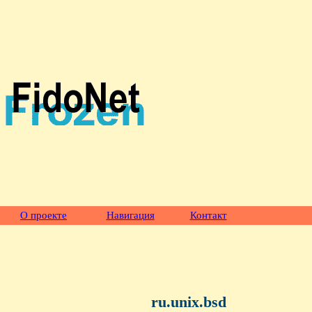
О проекте
Навигация
Контакт
ru.unix.bsd