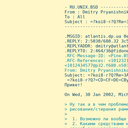
 - RU.UNIX.BSD ----------
 From : Dmitry Pryanishni
 To : All

 Subject : =?koi8-r?Q?Re=
 ------------------------
 .MSGID: atlantis.dp.ua 0e
 .REPLY: 2:5030/680.32 3c5
 .REPLYADDR: dmitry@atlant
 .REPLYTO: 2:464/36@fidone
.RFC-Message-ID: <Pine.BS
 .RFC-References: <1012321
 <1012434577@p32.f680.n503
 From: Dmitry Pryanishniko
Subject: =?koi8-r?Q?Re=3
  =?koi8-r?Q?=CD=CF=DE=CBy
 Привет!

 On Wed, 30 Jan 2002, Mich
> Hy так а в чем пpоблем
 > pисования/стиpания pамк
 >

 >  1. Возможно ли вообще 
 >  2. Какими сpедствами м