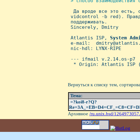
 > способ взаимодействия с

  Да вроде все это есть, 
 vidcontrol -b red). Правд
 поддерживать.

 Sincerely, Dmitry

 Atlantis ISP, 
System
Adm
 e-mail:  dmitry@atlantis.
 nic-hdl: LYNX-RIPE

 --- ifmail v.2.14.os-p7

  * Origin: Atlantis ISP (
Вернуться к списку тем, сортиров
Тема:
=?koi8-r?Q?
Re=3A_=EB=D4=CF_=C8=CF=D
Архивное
/ru.unix.bsd/1264973057