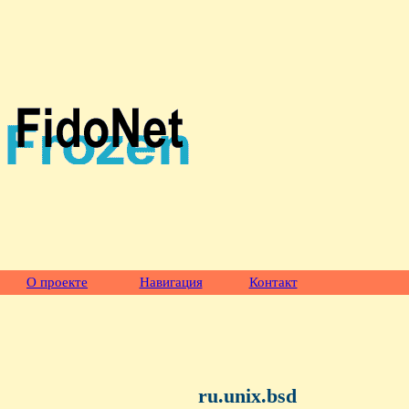
О проекте
Навигация
Контакт
ru.unix.bsd