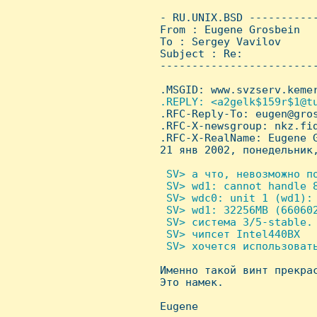
 - RU.UNIX.BSD ----------
 From : Eugene Grosbein  
 To : Sergey Vavilov

 Subject : Re:

 ------------------------
 .MSGID: www.svzserv.kemer
.REPLY: <a2gelk$159r$1@tu
.RFC-Reply-To: eugen@gros
 .RFC-X-newsgroup: nkz.fid
 .RFC-X-RealName: Eugene G
 21 янв 2002, понедельник,
 SV> а что, невозможно по
  SV> wd1: cannot handle 8
  SV> wdc0: unit 1 (wd1): 
  SV> wd1: 32256MB (660602
  SV> система 3/5-stable.

  SV> чипсет Intel440BX

  SV> хочется использовать

 Именно такой винт прекра
 Это намек.

 Eugene
