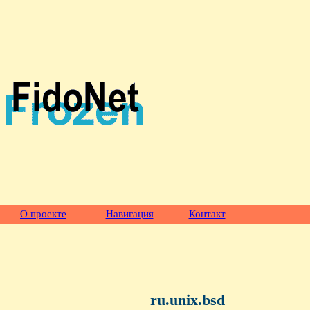
О проекте
Навигация
Контакт
ru.unix.bsd