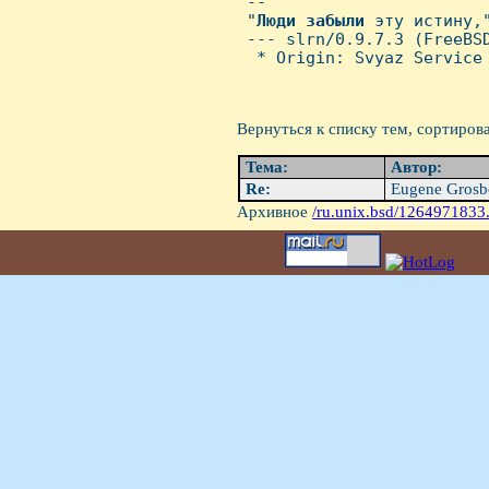
 -- 

 "
Люди
забыли
 эту истину,
 --- slrn/0.9.7.3 (FreeBSD
  * Origin: Svyaz Service 
Вернуться к списку тем, сортиров
Тема:
Автор:
Re:
Eugene Grosb
Архивное
/ru.unix.bsd/1264971833