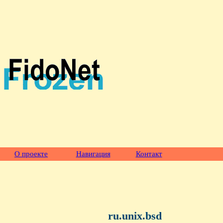
О проекте
Навигация
Контакт
ru.unix.bsd