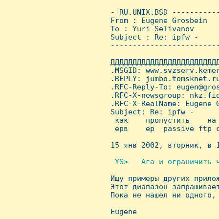
 - RU.UNIX.BSD ----------
 From : Eugene Grosbein  
 To : Yuri Selivanov

 Subject : Re: ipfw -

 ------------------------
 ДДДДДДДДДДДДДДДДДДДДДДДД
 .MSGID: www.svzserv.kemer
 .REPLY: jumbo.tomsknet.ru
 .RFC-Reply-To: eugen@gros
 .RFC-X-newsgroup: nkz.fid
 .RFC-X-RealName: Eugene G
 Subject: Re: ipfw -

  как    пропустить    на 
  ерв    ер  passive ftp c
 15 янв 2002, вторник, в 1
 YS>   Ага и ограничить ч

 Ищу примеры других прило
 Этот диапазон запрашивает
 Пока не нашел ни одного, 
 Eugene
