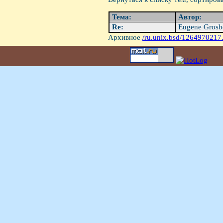
Тема:
Автор:
Re:
Eugene Grosb
Архивное
/ru.unix.bsd/1264970217