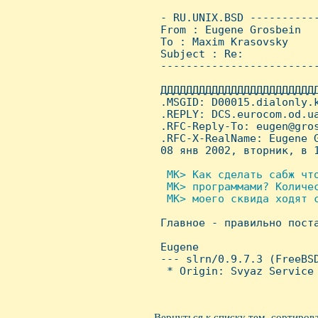
 - RU.UNIX.BSD ----------
 From : Eugene Grosbein  
 To : Maxim Krasovsky

 Subject : Re:

 ------------------------
 ДДДДДДДДДДДДДДДДДДДДДДДД
 .MSGID: D00015.dialonly.k
 .REPLY: DCS.eurocom.od.ua
 .RFC-Reply-To: eugen@gros
 .RFC-X-RealName: Eugene G
 08 янв 2002, вторник, в 1
 MK> Как сделать сабж что
  MK> программами? Количе
  MK> моего сквида ходят с

 Главное - правильно пост
 Eugene

 --- slrn/0.9.7.3 (FreeBSD
  * Origin: Svyaz Service 
Вернуться к списку тем, сортиров