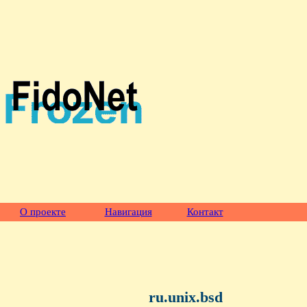
О проекте
Навигация
Контакт
ru.unix.bsd