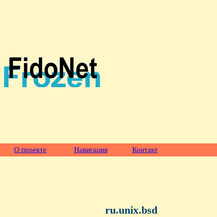
О проекте
Навигация
Контакт
ru.unix.bsd