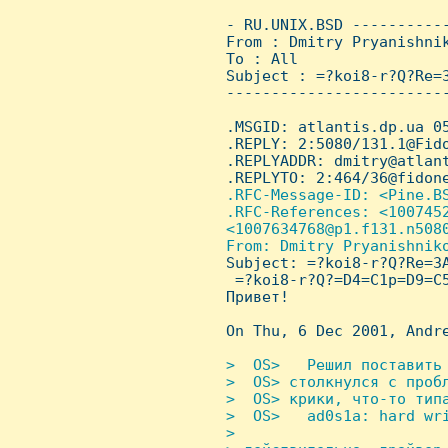
 - RU.UNIX.BSD ----------
 From : Dmitry Pryanishni
 To : All

 Subject : =?koi8-r?Q?Re=
 ------------------------
 .MSGID: atlantis.dp.ua 05
 .REPLY: 2:5080/131.1@Fido
 .REPLYADDR: dmitry@atlant
 .REPLYTO: 2:464/36@fidone
.RFC-Message-ID: <Pine.BS
 .RFC-References: <1007452
 <1007634768@p1.f131.n5080
 From: Dmitry Pryanishniko
Subject: =?koi8-r?Q?Re=3
  =?koi8-r?Q?=D4=C1p=D9=C5
 Привет!

 On Thu, 6 Dec 2001, Andre
>  OS>   Решил поставить 
 >  OS> столкнyлся с пpобл
 >  OS> кpики, что-то типа
 >  OS>   ad0s1a: hard wri
 >
