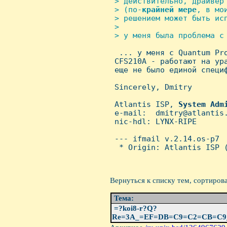
 > действительно, драйвер 
 > (по-
крайней
мере
, в мо
 > решением может быть исп
 >

 > у меня была проблема с 

  ... у меня с Quantum Pr
 CFS210A - работают на ур
 еще не было единой специф
 Sincerely, Dmitry

 Atlantis ISP, 
System
Adm
 e-mail:  dmitry@atlantis.
 nic-hdl: LYNX-RIPE

 --- ifmail v.2.14.os-p7

  * Origin: Atlantis ISP (
Вернуться к списку тем, сортиров
Тема:
=?koi8-r?Q?
Re=3A_=EF=DB=C9=C2=CB=C9