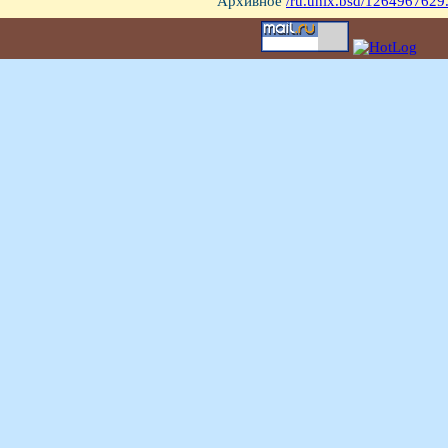
Архивное
/ru.unix.bsd/1264967629