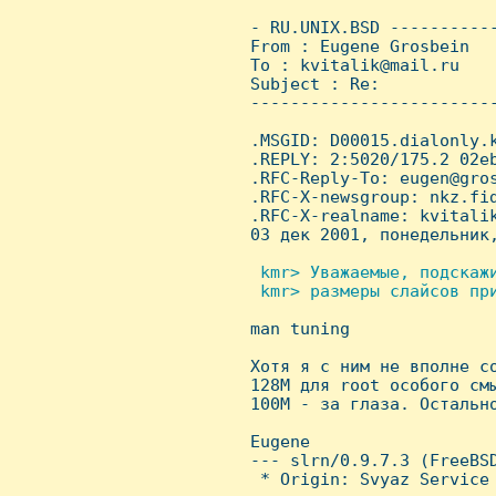
 - RU.UNIX.BSD ----------
 From : Eugene Grosbein  
 To : kvitalik@mail.ru

 Subject : Re:

 ------------------------
 .MSGID: D00015.dialonly.k
 .REPLY: 2:5020/175.2 02eb
 .RFC-Reply-To: eugen@gros
 .RFC-X-newsgroup: nkz.fid
 .RFC-X-realname: kvitalik
 03 дек 2001, понедельник,
 kmr> Уважаемые, подскаж
  kmr> размеры слайсов при

 man tuning

 Хотя я с ним не вполне со
 128M для root особого смы
 100M - за глаза. Остальн
 Eugene

 --- slrn/0.9.7.3 (FreeBSD
  * Origin: Svyaz Service 