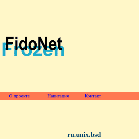
О проекте
Навигация
Контакт
ru.unix.bsd