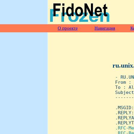
О проекте
Навигация
К
ru.unix
 - RU.UN
 From : 
 To : Al
 Subject
 -------
 .MSGID:
 .REPLY:
 .REPLYA
 .REPLYT
.RFC-Me
 .RFC-Re