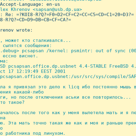
Accept-Language: en-us

lex Khrenov <sapsan@usb.dp.ua>

: Re: =?KOI8-R?Q?=F0=D2=CF=C2=CC=C5=CD=C1=20=D3?= 
8-R?Q?=CD=D9=DB=CB=CF=CA?=

renov wrote:

, может кто сталкивался...

 сыпятся сообщения:

.debug> pcsapsan /kernel: psmintr: out of sync (00
 ессно виснет.

ма:

SD pcsapsan.office.dp.usbnet 4.4-STABLE FreeBSD 4.
ct 17 12:19:49 EEST 2001 

pcsapsan.office.dp.usbnet:/usr/src/sys/compile/SAP
ла я привязал это дело к licq ибо постоянно мышь в
ения какаой-либо

ги, но после отключения аськи все повторилось...

то такое?

ачалось после того как у меня вылетела мать и я пе
на

ю. Эта мать точно такая же как и моя и раньше прек
о

о работника под линухом.
