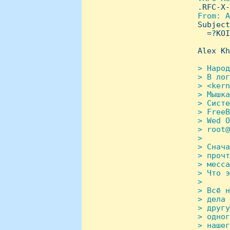
.RFC-X-
From: A
Subject
   =?KOI
 Alex Kh
> Hарод
 > В лог
 > <kern
 > Мышка
 > Систе
 > FreeB
 > Wed O
 > root@
 > 

 > Снача
 > прочт
 > месса
 > Что э
 > 

 > Всё н
 > дела 
 > другу
 > одног
 > нашег