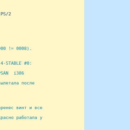
PS/2    

00 != 0008).

4-STABLE #0:

SAN  i386

ылетала после 

ренес винт и все 

расно работала у 
