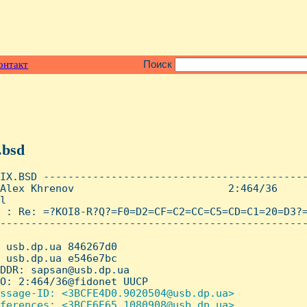
онтакт
Поиск
.bsd
IX.BSD -------------------------------------------
Alex Khrenov                         2:464/36     
l

 : Re: =?KOI8-R?Q?=F0=D2=CF=C2=CC=C5=CD=C1=20=D3?=
--------------------------------------------------
 usb.dp.ua 846267d0

 usb.dp.ua e546e7bc

DDR: sapsan@usb.dp.ua

O: 2:464/36@fidonet UUCP

ssage-ID: <3BCFE4D0.9020504@usb.dp.ua>

ferences: <3BCE6E65.1080908@usb.dp.ua>
