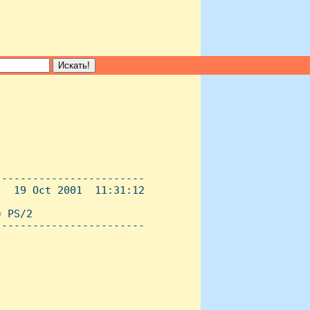
-----------------------

  19 Oct 2001  11:31:12

 PS/2

----------------------- 
