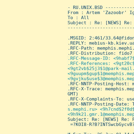
 - RU.UNIX.BSD ----------
 From : Artem 'Zazoobr' I
 To : All

 Subject : Re: [NEWS] Re: 
 ------------------------
 .MSGID: 2:461/33.64@fidon
 .REPLY: mebius-kb.kiev.ua
 .RFC-Path: memphis.mephi.
 .RFC-Distribution: fido7

.RFC-Message-ID: <9habf7$
 .RFC-References: <9gt20c$
 <9gt2vb$25j3$1@park-mail.
 <9guupm$gup$1@memphis.mep
 <9gvjku$use$3@memphis.me
.RFC-NNTP-Posting-Host: m
 .RFC-X-Trace: memphis.me
 GMT)

 .RFC-X-Complaints-To: use
 .RFC-NNTP-Posting-Date: T
s.mephi.ru> <9h7cnd$2f0d$
 <9h9k21.gmr.1@memphis.mep
Subject: Re: [NEWS] Re: F
  =?KOI8-R?B?INTSwcbGycvB?