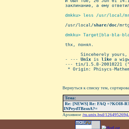
 И был Tue, 26 Jun 01 14:1
 заклинание, а ему ответил
dmkku> less /usr/local/mr

 /usr/local/
share
/
doc
/mrt
dmkku> Target[bla-bla-bla

 thx, понял.

       Sinceherely yours, 
 - --- 
Unix
 is 
like
 a wig
 --- tin/1.5.8-20010221 (
  * Origin: Phisycs-Mathem
Вернуться к списку тем, сортиров
Тема:
Re: [NEWS] Re: FAQ =?KOI8-
INPeydTBzsnA?=
Архивное
/ru.unix.bsd/1264952694