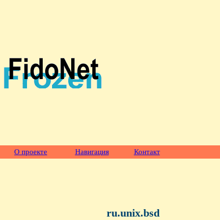
О проекте
Навигация
Контакт
ru.unix.bsd