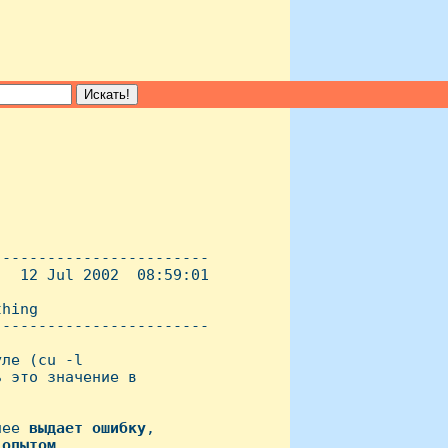
-----------------------

  12 Jul 2002  08:59:01

hing

----------------------- 

ле (cu -l

 это значение в

нее 
выдает
ошибку
,

опытом
.
