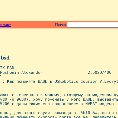
онтакт
Поиск
.bsd
IX.BSD -------------------------------------------
Pechenin Alexander                   2:5020/400   
l

 : Как поменять BAUD в USRobotics Courier V.Everyt
--------------------------------------------------
аюсь с терминала к модему, стоящему на модемном пу
yd0 -s 9600), хочу поменять у него BAUD, выставить
5200 с дальнейшим его сохранением в NVRAM модема.

онял, для этого служит команда at %b10 &w, но на 
вильно поменять скорость порта все же, 
поделитесь