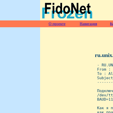
О проекте
Навигация
К
ru.unix
 - RU.UN
 From : 
 To : Al
 Subject
 -------
 Подключ
 /dev/tt
 BAUD=11
 Как я п
 как пра