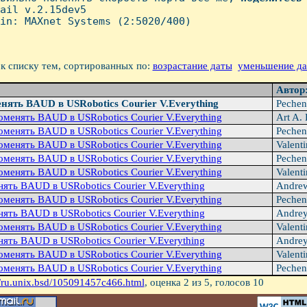
ail v.2.15dev5

in: MAXnet Systems (2:5020/400)

к списку тем, сортированных по:
возрастание даты
уменьшение д
Автор
нять BAUD в USRobotics Courier V.Everything
Pechen
оменять BAUD в USRobotics Courier V.Everything
Art A. 
оменять BAUD в USRobotics Courier V.Everything
Pechen
оменять BAUD в USRobotics Courier V.Everything
Valent
оменять BAUD в USRobotics Courier V.Everything
Pechen
оменять BAUD в USRobotics Courier V.Everything
Valent
ять BAUD в USRobotics Courier V.Everything
Andre
оменять BAUD в USRobotics Courier V.Everything
Pechen
ять BAUD в USRobotics Courier V.Everything
Andrey
оменять BAUD в USRobotics Courier V.Everything
Valent
ять BAUD в USRobotics Courier V.Everything
Andrey
оменять BAUD в USRobotics Courier V.Everything
Valent
оменять BAUD в USRobotics Courier V.Everything
Pechen
/ru.unix.bsd/105091457c466.html
, оценка
2
из 5, голосов
10