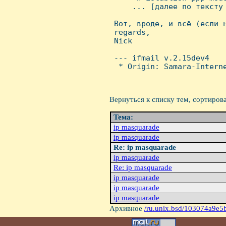
     ... [далее по тексту 
 Вот, вроде, и всё (если н
 regards,

 Nick

 --- ifmail v.2.15dev4

  * Origin: Samara-Interne
Вернуться к списку тем, сортиров
Тема:
ip masquarade
ip masquarade
Re: ip masquarade
ip masquarade
Re: ip masquarade
ip masquarade
ip masquarade
ip masquarade
Архивное
/ru.unix.bsd/103074a9e5