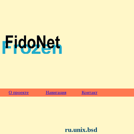
О проекте
Навигация
Контакт
ru.unix.bsd