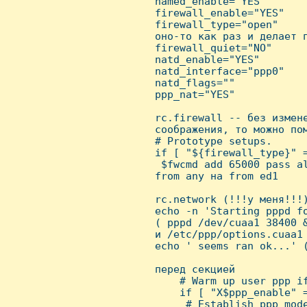
 named_enable="YES"

 firewall_enable="YES"   
 firewall_type="open"     
 оно-то как раз и делает п
 firewall_quiet="NO"      
 natd_enable="YES"        
 natd_interface="ppp0"    
 natd_flags=""            
 ppp_nat="YES"

 rc.firewall -- без измене
 соображения, то можно пом
 # Prototype setups.

 if [ "${firewall_type}" =
  $fwcmd add 65000 pass al
 from any на from ed1

 rc.network (!!!у меня!!!)
 echo -n 'Starting pppd fo
 ( pppd /dev/cuaa1 38400 
 и /etc/ppp/options.cuaa1 
 echo ' seems ran ok...' 
 перед секцией

     # Warm up user ppp if
     if [ "X$ppp_enable" =
      # Establish ppp mode