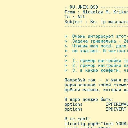
 - RU.UNIX.BSD ----------
 From : Nickolay M. Kriku
 To : All

 Subject : Re: ip masquara
 ------------------------
>  Очень интеpесует этот-
 >  Задача тpивиальна - Ze
 >  Чтение man natd, дало 
 >  не хватает. В частност
 >

 >  1. пpимеp настpойки ip
 >  2. пpимеp настpойки na
 >  3. в какие конфиги, чт

 Попробуй так -- у меня р
 нарисованной тобой схеме:
 фрёвой машины, которая да
 В ядре должно быть:

 options         IPFIREWAL
 options         IPDIVERT 
 В rc.conf:

 ifconfig_ppp0="inet YOUR.