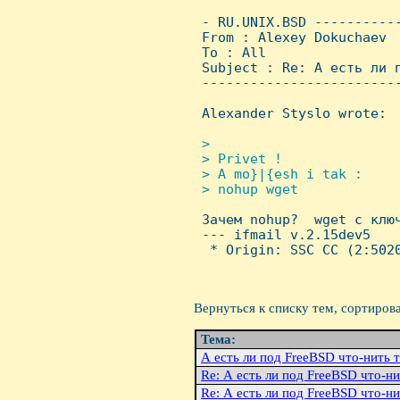
 - RU.UNIX.BSD ----------
 From : Alexey Dokuchaev 
 To : All

 Subject : Re: А есть ли п
 ------------------------
 Alexander Styslo wrote:

> 

 > Privet !

 > A mo}|{esh i tak :

 > nohup wget


 Зачем nohup?  wget с клю
 --- ifmail v.2.15dev5

  * Origin: SSC CC (2:5020
Вернуться к списку тем, сортиров
Тема:
А есть ли под FreeBSD что-нить 
Re: А есть ли под FreeBSD что-ни
Re: А есть ли под FreeBSD что-ни