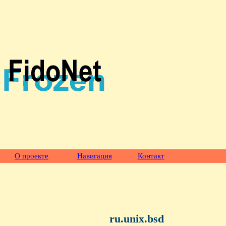
О проекте
Навигация
Контакт
ru.unix.bsd