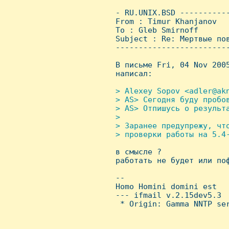
 - RU.UNIX.BSD ----------
 From : Timur Khanjanov  
 To : Gleb Smirnoff

 Subject : Re: Мертвые пов
 ------------------------
 В письме Fri, 04 Nov 2005
 написал:

> Alexey Sopov <adler@akn
 > AS> Сегодня буду пробо
 > AS> Отпишусь о результа
 > 

 > Заранее предупрежу, что
 > проверки работы на 5.4-

 в смысле ?

 работать не будет или поф
 -- 

 Homo Homini domini est

 --- ifmail v.2.15dev5.3

  * Origin: Gamma NNTP ser