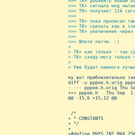
 >>> TK> добавить новый б
 >>> TK> сигнала мпд пытае
 >>> TK> получает 11й сигн
 >>> 

 >>> TK> пока прописал там
 >>> TK> сделать как в спи
 >>> TK> увеличение через 
 >>> 

 >>> Шлите патчи. :)

 > 

 > TK> как только - так ср
 > TK> сходу могу только ч
 > 

 > Уже будет намного лучше

 ну вот приблизительно так
 diff -u pppoe.h.orig pppo
 - --- pppoe.h.orig Thu Se
 +++ pppoe.h   Thu Sep  1 
 @@ -15,6 +15,12 @@

  /*

 + * CONSTANTS

 + */

 + 

 +#define PHYS_INT_MAX 256