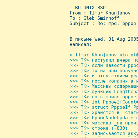
 - RU.UNIX.BSD ----------
 From : Timur Khanjanov  
 To : Gleb Smirnoff

 Subject : Re: mpd, pppoe 
 ------------------------
 В письме Wed, 31 Aug 2005
 написал:

> Timur Khanjanov <intel@
 >>> TK> наступил вчера на
 >>> TK> если завести pppo
 >>> TK> то на 65м получа
 >>> TK> и отсутствием реа
 >>> TK> после копания в и
 >>> TK> Массивы содержащи
 >>> TK> функцию LengthenA
 >>> TK> но в файле pppoe.
 >>> TK> int PppoeIfCount
 >>> TK> struct PppoeIf Pp
 >>> TK> хранятся в _стат
 >>> TK> PppoeNodeUpdate п
 >>> TK> массива _не произ
 >>> TK> строке (~830)   
 >>> TK> записывается акк