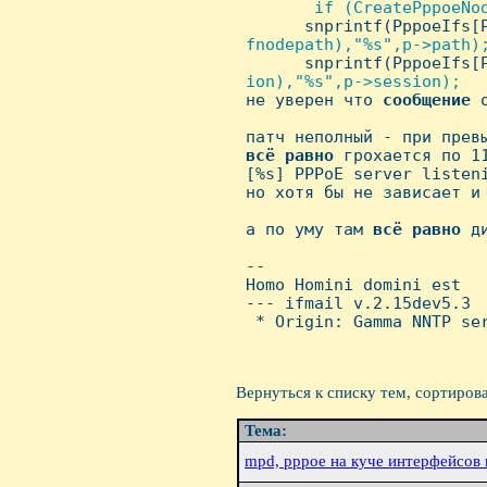
       if (CreatePppoeNod
      snprintf(PppoeIfs[
fnodepath),"%s",p->path);
      snprintf(PppoeIfs[
ion),"%s",p->session);

не уверен что 
сообщение
 
 патч неполный - при превы
всё
равно
 грохается по 11
 [%s] PPPoE server listeni
 но хотя бы не зависает и 
 а по уму там 
всё
равно
 д
 -- 

 Homo Homini domini est

 --- ifmail v.2.15dev5.3

  * Origin: Gamma NNTP ser
Вернуться к списку тем, сортиров
Тема:
mpd, pppoe на куче интерфейсов