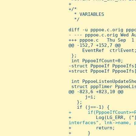
 +

 +/*

   * VARIABLES

   */

 diff -u pppoe.c.orig pppo
 - --- pppoe.c.orig Wed Au
 +++ pppoe.c   Thu Sep  1 
 @@ -152,7 +152,7 @@

      EventRef  ctrlEvent;
  };

  int PppoeIfCount=0;

 -struct PppoeIf PppoeIfs[
 +struct PppoeIf PppoeIfs[
  int PppoeListenUpdateShe
  struct pppTimer PppoeLis
 @@ -823,6 +823,10 @@

       j=i;

    };

    if (j==-1) {

+      if(PppoeIfCount>=P
+         Log(LG_ERR, ("
interfaces", lnk->name, p
+         return;

 +      }   
