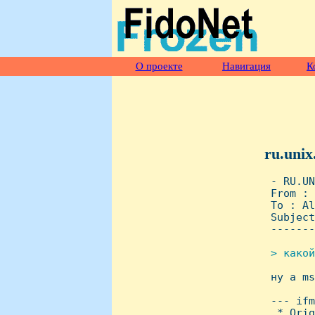
О проекте
Навигация
К
ru.unix
 - RU.UN
 From : 
 To : Al
 Subject
 -------
> какой

 ну а m
 --- ifm
  * Orig