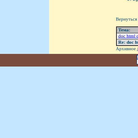
Вернуться 
Тема:
doc html 
Re: doc h
Архивное