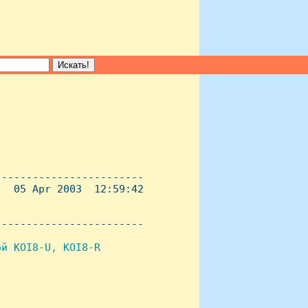
-----------------------

  05 Apr 2003  12:59:42

----------------------- 

й KOI8-U, KOI8-R
