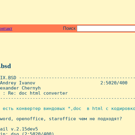
онтакт
Поиск
.bsd
IX.BSD -------------------------------------------
Andrey Ivanov                        2:5020/400   
exander Chernyh

 : Re: doc html converter

--------------------------------------------------
 есть конвертер виндовых *,doc  в html с кодировко
sword, openoffice, staroffice чем не подходят?

ail v.2.15dev5

in: dso (2:5020/400)
