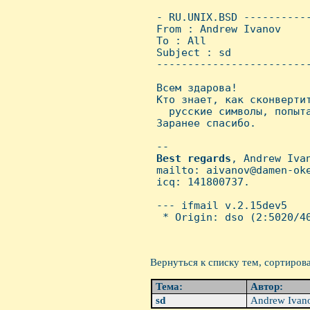
 - RU.UNIX.BSD ----------
 From : Andrew Ivanov    
 To : All

 Subject : sd

 ------------------------
 Всем здарова!

 Кто знает, как сконвертит
   русские символы, попыта
 Заранее спасибо.

 -- 

Best
regards
, Andrew Ivan
 mailto: aivanov@damen-oke
 icq: 141800737.

 --- ifmail v.2.15dev5

  * Origin: dso (2:5020/40
Вернуться к списку тем, сортиров
Тема:
Автор:
sd
Andrew Ivan