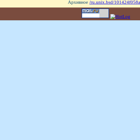
Архивное
/ru.unix.bsd/101424f058