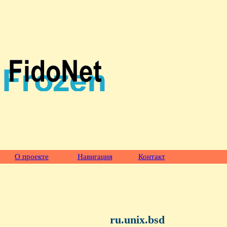
О проекте
Навигация
Контакт
ru.unix.bsd