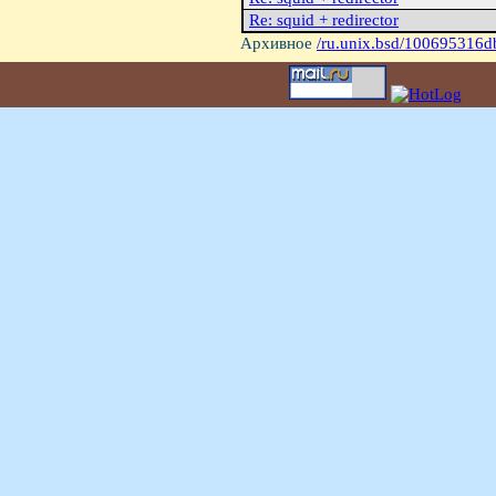
Re: squid + redirector
Архивное
/ru.unix.bsd/100695316d