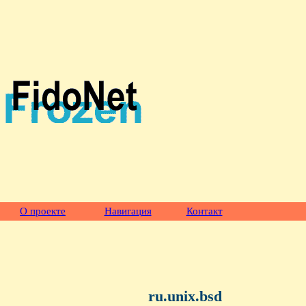
О проекте
Навигация
Контакт
ru.unix.bsd