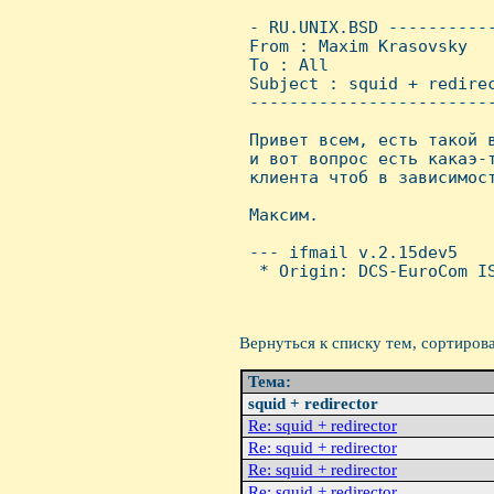
 - RU.UNIX.BSD ----------
 From : Maxim Krasovsky  
 To : All

 Subject : squid + redirec
 ------------------------
 Привет всем, есть такой в
 и вот вопрос есть какаэ-т
 клиента чтоб в зависимост
 Максим.

 --- ifmail v.2.15dev5

  * Origin: DCS-EuroCom IS
Вернуться к списку тем, сортиров
Тема:
squid + redirector
Re: squid + redirector
Re: squid + redirector
Re: squid + redirector
Re: squid + redirector