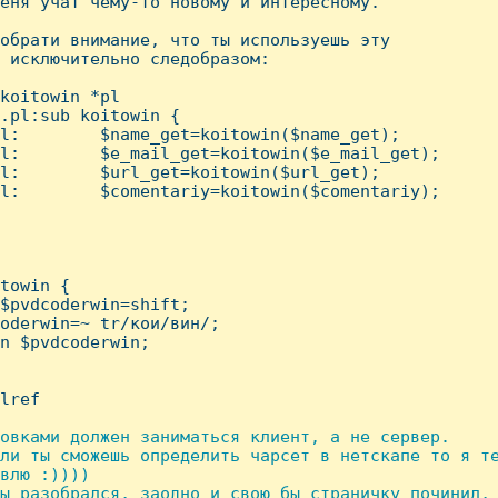
еня учат чему-то новому и интересному.

обрати внимание, что ты используешь эту

 исключительно следобразом:

koitowin *pl

.pl:sub koitowin {

l:        $name_get=koitowin($name_get);

l:        $e_mail_get=koitowin($e_mail_get);

l:        $url_get=koitowin($url_get);

l:        $comentariy=koitowin($comentariy);

towin {

$pvdcoderwin=shift;

oderwin=~ tr/кои/вин/;

n $pvdcoderwin;

lref

овками должен заниматься клиент, а не сервер.

ли ты сможешь определить чарсет в нетскапе то я те
влю :))))

ы разобрался, заодно и свою бы страничку починил,
