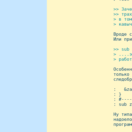
>> Заче
 >> трах
 > в том
 > кавыч

 Вроде 
 Или при
>> sub 
 > ....э
 > работ

 Особен
 только 
 следобр
 :   &za
 : }

 : #----
 : sub z
 Hу типа
 надоело
 програм