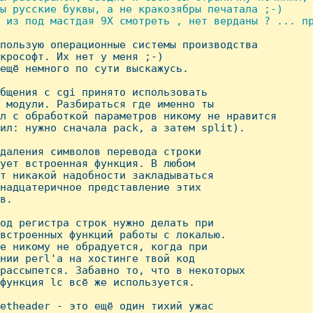
ы русские буквы, а не кракозябры печатала ;-)

 из под мастдая 9Х смотреть , нет верданы ? ... пр
спользую операционные системы производства 

крософт. Их нет у меня ;-)

ещё немного по сути выскажусь.

бщения с cgi принято использовать

 модули. Разбираться где именно ты

л с обработкой параметров никому не нравится

ил: нужно сначала pack, а затем split).

даления символов перевода строки

ует встроенная функция. В любом

т никакой надобности закладываться

надцатеричное представление этих

в.

од регистра строк нужно делать при

встроенных функций работы с локалью.

е никому не обрадуется, когда при

нии perl'а на хостинге твой код

рассыпется. Забавно то, что в некоторых

функция lc всё же используется.

etheader - это ещё один тихий ужас 
