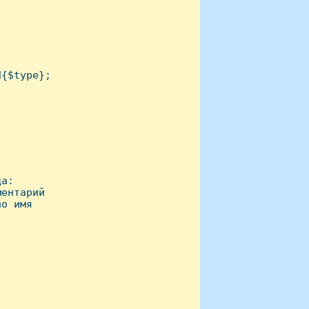
{$type};

а:

ентарий 

о имя 
