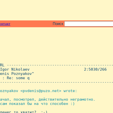
онтакт
Поиск
RL -----------------------------------------------
Igor Nikolaev                        2:5030/266   
enis Poznyakov"

 : Re: some q

--------------------------------------------------
oznyakov <pvdenis@puzo.net> wrote:

ачал, посмотрел, действительно неграмотно.

сам показал бы на что способен :)

 денег то хватит?  :-)
