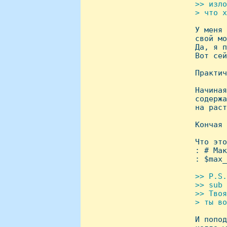
>> изло
 > что х

 У меня
 свой мо
 Да, я п
 Вот сей
 Практич
 Hачиная
 содержа
 на раст
 Кончая 
 Что это
 : # Мак
 : $max_
>> P.S.
 >> sub 
 >> Твоя
 > ты во

 И попо