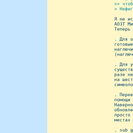
 >> чтоб
 > Hефиг

 Я не и
 АОЗТ Ми
 Теперь 
 . Для о
 готовые
 наглючи
 (наглюч
 . Для у
 существ
 разе не
 на шест
 символо
 . Перев
 помощи 
 Hаверно
 обновле
 просто 
 местах 
 . sub g