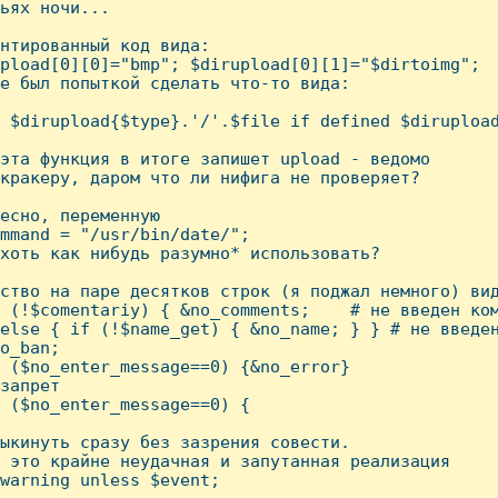
ьях ночи...

нтированный код вида:

pload[0][0]="bmp"; $dirupload[0][1]="$dirtoimg";

е был попыткой сделать что-то вида:

 $dirupload{$type}.'/'.$file if defined $dirupload
эта функция в итоге запишет upload - ведомо

кракеру, даром что ли нифига не проверяет?

есно, переменную 

mmand = "/usr/bin/date/";

хоть как нибудь разумно* использовать?

ство на паре десятков строк (я поджал немного) вид
 (!$comentariy) { &no_comments;    # не введен ком
else { if (!$name_get) { &no_name; } } # не введен
o_ban;

 ($no_enter_message==0) {&no_error}

запрет

 ($no_enter_message==0) {

ыкинуть сразу без зазрения совести.

 это крайне неудачная и запутанная реализация

warning unless $event;
