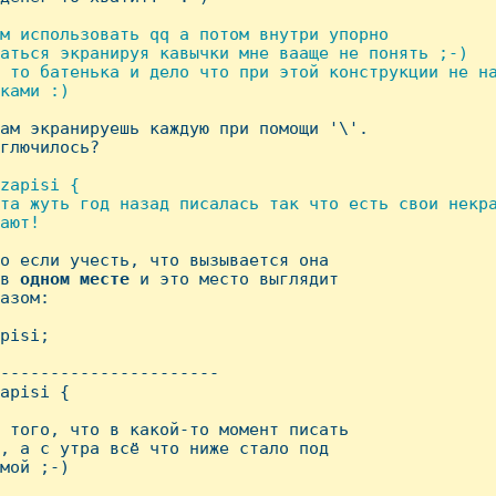
м использовать qq а потом внутри упорно

аться экранируя кавычки мне вааще не понять ;-)

 то батенька и дело что при этой конструкции не на
ками :)

сам экранируешь каждую при помощи '\'.

глючилось?

zapisi {

та жуть год назад писалась так что есть свои некра
ают!

но если учесть, что вызывается она

в 
одном
месте
 и это место выглядит

азом:

pisi;

----------------------

apisi {

 того, что в какой-то момент писать

, а с утра всё что ниже стало под

мой ;-)
