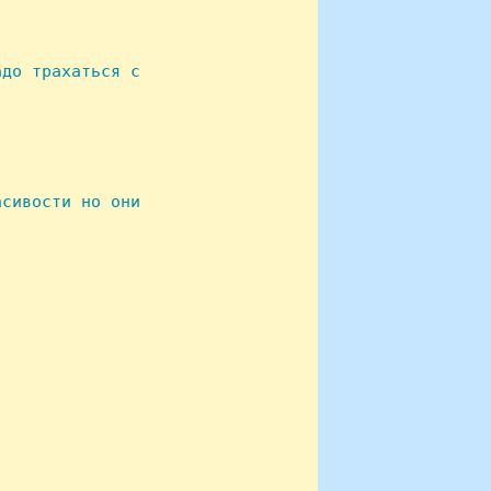
до трахаться с

сивости но они
