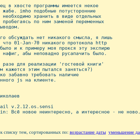
ец в хвосте программы имеется некое

 жабе. imho подобные потусторонние

 необходимо хранить в виде отдельных

 пробегаясь по ним заменой переменных

ыводом.

го обсуждать нет никакого смысла, я лишь

 что 01-Jan-70 никакого протокола http

было и к примеру моя прокся эту экспирю

 нафиг, абы неповадно русапачить было.

 разе для реализации 'гостевой книги' 

м кажется этим пытался заняться?)

ко забавно требовать наличие

нного js на клиенте.

иколаев

ail v.2.12.os.sensi

in: Всё новое неинтересно, а интересное - не ново.
к списку тем, сортированных по:
возрастание даты
уменьшение д