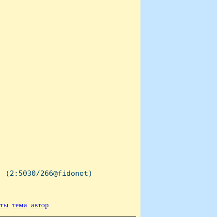
 (2:5030/266@fidonet)

аты
тема
автор