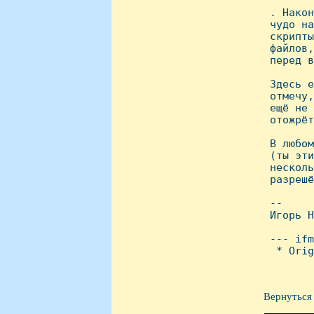
 . Hакон
 чудо на
 скрипты
 файлов,
 перед в
 Здесь е
 отмечу,
 ещё не 
 отожрёт
 В любом
 (ты эти
 несколь
 разрешё
 -- 

 Игорь H
 --- ifm
  * Orig
Вернуться 