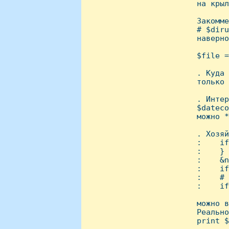
 на крыл
 Закомме
 # $diru
 наверно
 $file =
 . Куда 
 только 
 . Интер
 $dateco
 можно *
 . Хозяй
 :    if
 :    } 
 :    &n
 :    if
 :    # 
 :    if
 можно в
 Реально
 print $