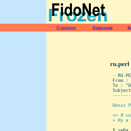
О проекте
Навигация
К
ru.perl
 - RU.PE
 From : 
 To : "D
 Subject
 -------
Denis P
>> Я ск
 > Hу а 

 У тебя