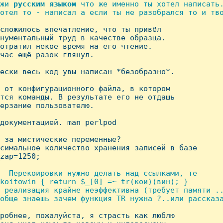
жи 
русским
языком
 что же именно ты хотел написать.
отел то - написал а если ты не разобрался то и тво
 сложилось впечатление, что ты привёл

нументальный труд в качестве образца.

отратил некое время на его чтение.

час ещё разок глянул.

ески весь код увы написан *безобразно*.

 от конфигурационного файла, в котором

тся команды. В результате его не отдашь

ерзание пользователю.

документацией. man perlpod

 за мистические переменные?

симальное количество хранения записей в базе

zap=1250;

  Перекоировки нужно делать над ссылками, те

koitowin { return $_[0] =~ tr(кои)(вин); }

 реализация крайне неэффективна (требует памяти ..
обще знаешь зачем функция TR нужна ?..или рассказа
дробнее, пожалуйста, я страсть как люблю
