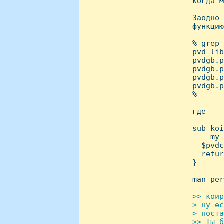
 когда м
 Заодно 
 функцию
 % grep 
 pvd-lib
 pvdgb.p
 pvdgb.p
 pvdgb.p
 pvdgb.p
 % 

 где

 sub koi
     my 
   $pvdc
   retur
 }

 man per
>> коир
 > ну ес
 > поста
 >> Ты б