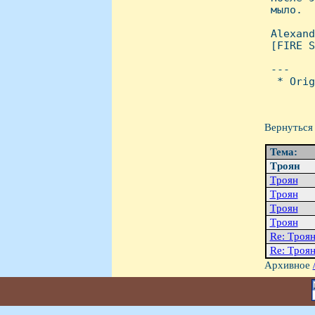
 мыло.

 Alexand
 [FIRE S
 ---

  * Orig
Вернуться 
Тема:
Тpоян
Тpоян
Тpоян
Тpоян
Тpоян
Re: Тpоя
Re: Тpоя
Архивное