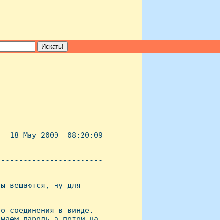
-----------------------

  18 May 2000  08:20:09

----------------------- 

ы вешаются, ну для

о соединения в винде.

маем паpоль а потом на
