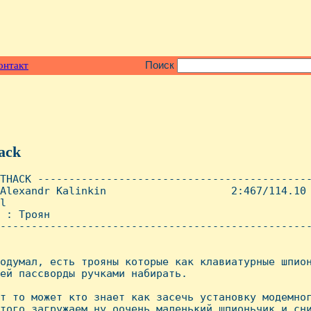
онтакт
Поиск
ack
THACK --------------------------------------------
Alexandr Kalinkin                    2:467/114.10 
l

 : Тpоян

--------------------------------------------------
одумал, есть тpояны котоpые как клавиатуpные шпион
ей пассвоpды pучками набиpать.

т то может кто знает как засечь установку модемног
того загpужаем ну оочень маленький шпионьчик и сни