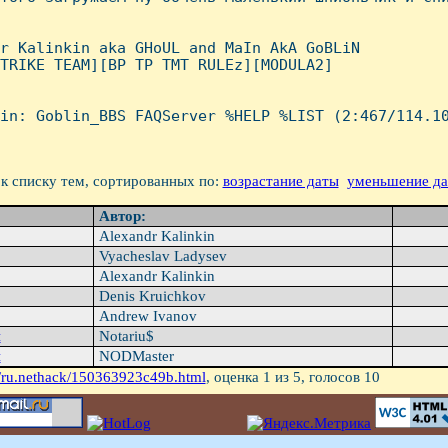
r Kalinkin aka GHoUL and MaIn AkA GoBLiN

TRIKE TEAM][BP TP TMT RULEz][MODULA2]

in: Goblin_BBS FAQServer %HELP %LIST (2:467/114.10
к списку тем, сортированных по:
возрастание даты
уменьшение д
Автор:
Alexandr Kalinkin
Vyacheslav Ladysev
Alexandr Kalinkin
Denis Kruichkov
Andrew Ivanov
н
Notariu$
н
NODMaster
/ru.nethack/150363923c49b.html
, оценка
1
из 5, голосов
10