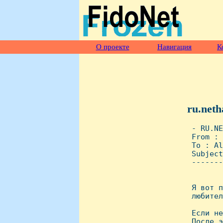
О проекте
Навигация
К
ru.neth
 - RU.NE
 From : 
 To : Al
 Subject
 -------
 Я вот п
 любител
 Если не
 После э