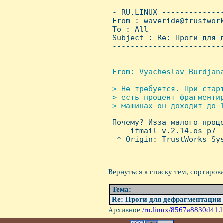
 - RU.LINUX -------------
 From : waveride@trustwor
 To : All

 Subject : Re: Проги для д
 ------------------------
From: Vyacheslav Burdjana
> Hе требуется. При старт
 > есть процент фрагментир
 > машинах он доходит до 1

 Почему? Изза малого проц
 --- ifmail v.2.14.os-p7

  * Origin: TrustWorks Sys
Вернуться к списку тем, сортиров
Тема:
Re: Проги для дефрагментации
Архивное
/ru.linux/8567a8830d41.