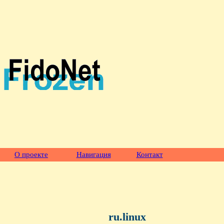
О проекте
Навигация
Контакт
ru.linux