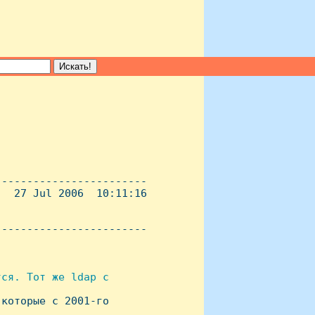
-----------------------

  27 Jul 2006  10:11:16

----------------------- 

ся. Тот же ldap с

которые с 2001-го
