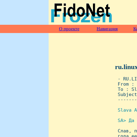
О проекте
Навигация
К
ru.linu
 - RU.LI
 From : 
 To : Sl
 Subject
 -------
Slava A
SA> Да 

 Слав, 
 года ее