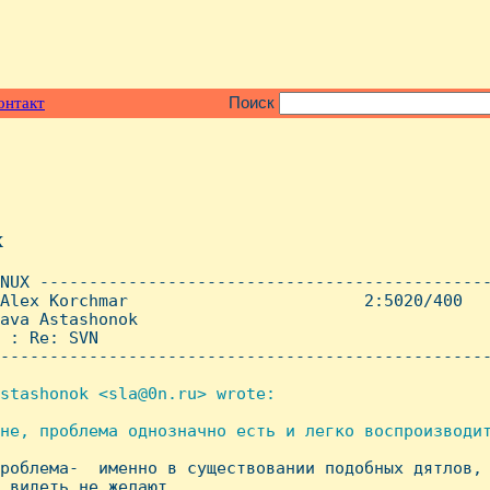
онтакт
Поиск
x
NUX ----------------------------------------------
Alex Korchmar                        2:5020/400   
ava Astashonok

 : Re: SVN

--------------------------------------------------
stashonok <sla@0n.ru> wrote:

не, проблема однозначно есть и легко воспроизводит
проблема-  именно в существовании подобных дятлов, 
 видеть не желают.
