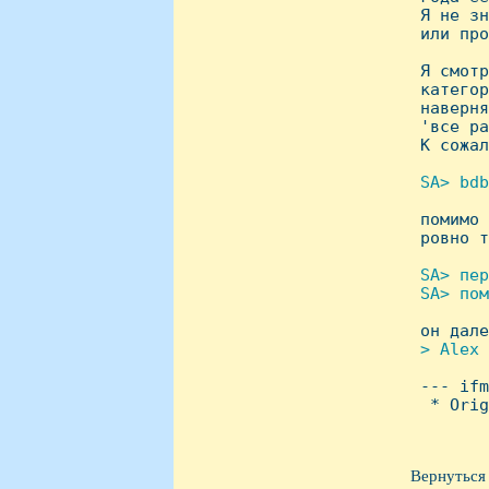
 Я не зн
 или про
 Я смотр
 категор
 наверня
 'все ра
 К сожал
SA> bdb

 помимо
 ровно т
SA> пер
 SA> пом

 он дал
> Alex


 --- if
  * Orig
Вернуться 