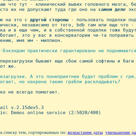
аю что тут - клинический вывих головного мозга, бе
сто их не допускают туда где оно на 
самом
деле
 экс
ю на это с 
другой
стороны
 - пользовать поделки под
ически, независимо от того, bdb там или еще что - 
ка и в еще чем, и в собственной поделке тоже будут
ботает, это у вас в консерватории че-та поправить 
ению, имя им - миллион.

-бэкэндом практически гарантировано не поднимается
 перезагрузки бывают еще сбои самой софтины и баги 
от же.

езагрузки. А это понеприятнее будет проблем с rpm.
огает, но нахрена такие грабли раскладывать?

еко не всегда помогает.

mail v.2.15dev5.3

in: Demos online service (2:5020/400)

к списку тем, сортированных по:
возрастание даты
уменьшение д