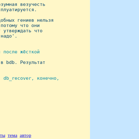
зумная везучесть 

плуатируется.

обных гениев нельзя 

потому что они 

 утверждать что

надо'.

 после жёсткой

в bdb. Результат 

 db_recover, конечно,

аты
тема
автор