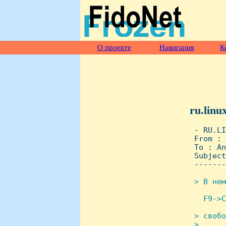
О проекте
Навигация
К
ru.linu
 - RU.LI
 From : 
 To : An
 Subject
 -------
> В нем
  F9->C
> свобо
 > 
