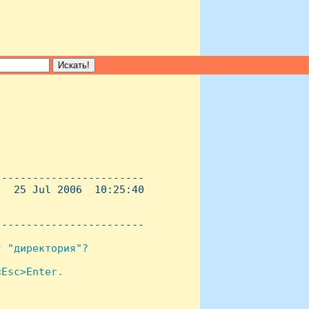
-----------------------

  25 Jul 2006  10:25:40

----------------------- 

 "директория"?

Esc>Enter.
