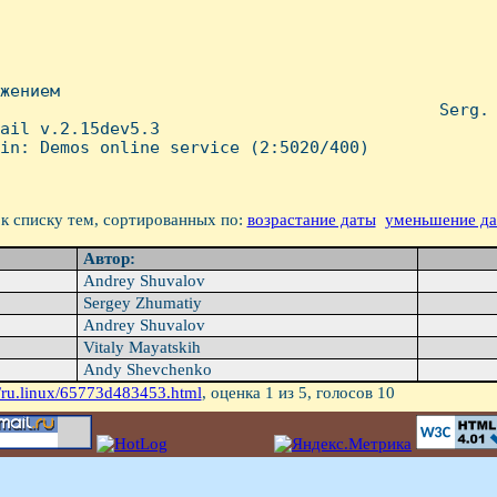
жением

                                            Serg.

ail v.2.15dev5.3

in: Demos online service (2:5020/400)

к списку тем, сортированных по:
возрастание даты
уменьшение д
Автор:
Andrey Shuvalov
Sergey Zhumatiy
Andrey Shuvalov
Vitaly Mayatskih
Andy Shevchenko
/ru.linux/65773d483453.html
, оценка
1
из 5, голосов
10