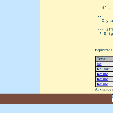

   df .

 -- 

   С ува
        
 --- ifm
  * Orig
Вернуться 
Тема:
mc
Re: mc
Re: mc
Re: mc
Re: mc
Архивное