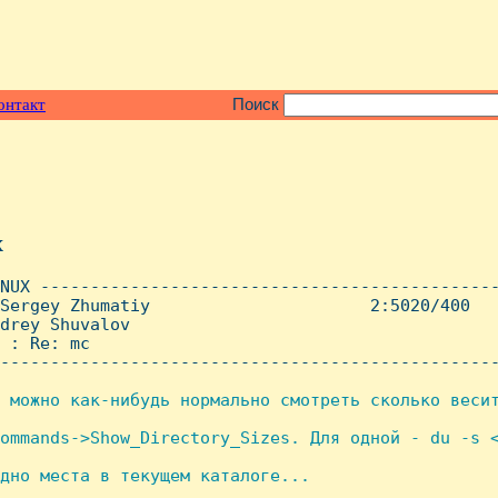
онтакт
Поиск
x
NUX ----------------------------------------------
Sergey Zhumatiy                      2:5020/400   
drey Shuvalov

 : Re: mc

--------------------------------------------------
 можно как-нибудь нормально смотреть сколько весит
ommands->Show_Directory_Sizes. Для одной - du -s <
дно места в текущем каталоге...
