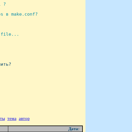
 ?

s в make.conf?

file...

ить?

аты
тема
автор
Дата: