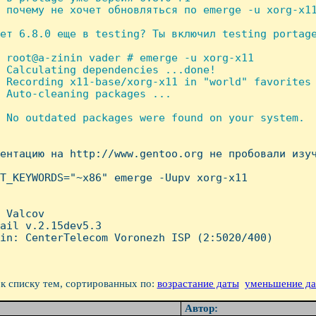
 почему не хочет обновляться по emerge -u xorg-x11
ет 6.8.0 еще в testing? Ты включил testing portage
 root@a-zinin vader # emerge -u xorg-x11

 Calculating dependencies ...done!

 Recording x11-base/xorg-x11 in "world" favorites 
 Auto-cleaning packages ...

 No outdated packages were found on your system.

ментацию на http://www.gentoo.org не пробовали изуч
T_KEYWORDS="~x86" emerge -Uupv xorg-x11

 Valcov

ail v.2.15dev5.3

in: CenterTelecom Voronezh ISP (2:5020/400)

к списку тем, сортированных по:
возрастание даты
уменьшение д
Автор: