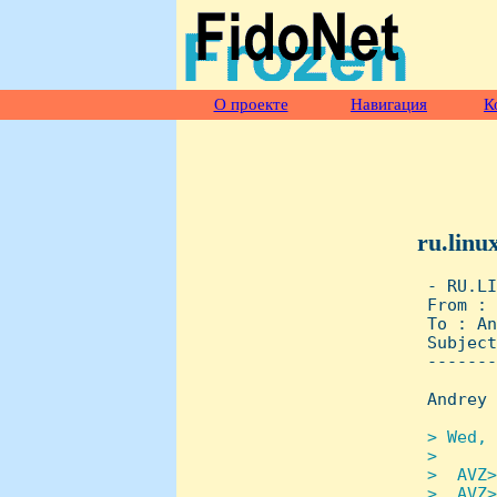
О проекте
Навигация
К
ru.linu
 - RU.LI
 From : 
 To : An
 Subject
 -------
 Andrey 
> Wed, 
 > 

 >  AVZ>
 >  AVZ>