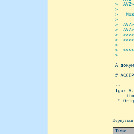
 >  AVZ>
 > 

 >   Мож
 > 

 >  AVZ>
 >  AVZ>
 >  >>>>
 >  >>>>
 > 

 >  >>>>
 > 


 А доку
 # ACCEP
 -- 

 Igor A.
 --- ifm
  * Orig
Вернуться 
Тема: