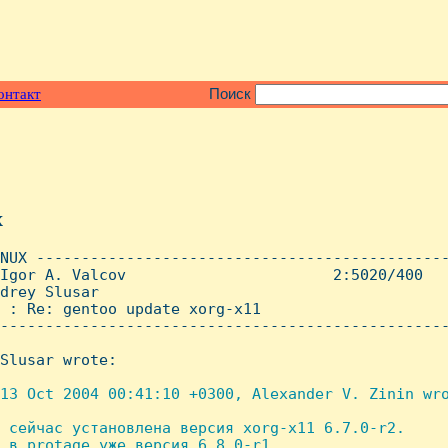
онтакт
Поиск
x
NUX ----------------------------------------------
Igor A. Valcov                       2:5020/400   
drey Slusar

 : Re: gentoo update xorg-x11

--------------------------------------------------
Slusar wrote:

13 Oct 2004 00:41:10 +0300, Alexander V. Zinin wro
 сейчас установлена версия xorg-x11 6.7.0-r2.

 в protage уже версия 6.8.0-r1
