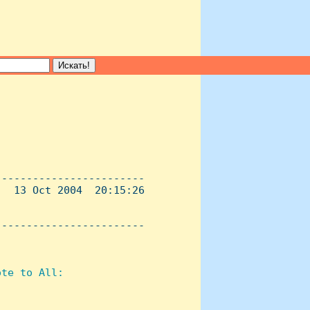
-----------------------

  13 Oct 2004  20:15:26

----------------------- 

te to All:
