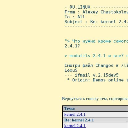
 - RU.LINUX -------------
 From : Alexey Chastokolo
 To : All

 Subject : Re: kernel 2.4.
 ------------------------
"> Что нужно кpоме самого
2.4.1?

> modutils 2.4.1 и все? п

 Смотри файл Changes в /l
 LexuS

 --- ifmail v.2.15dev5

  * Origin: Demos online s
Вернуться к списку тем, сортиров
Тема:
kernel 2.4.1
Re: kernel 2.4.1
kernel 2.4.1