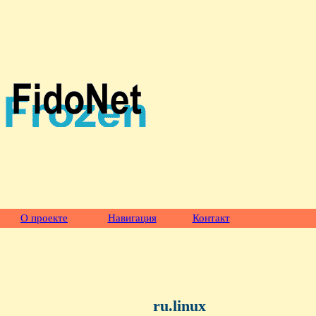
О проекте
Навигация
Контакт
ru.linux