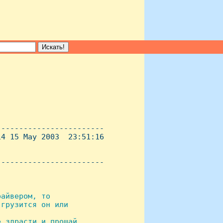
-----------------------

4 15 May 2003  23:51:16

----------------------- 

айвером, то

грузится он или

 здрасти и прошай
