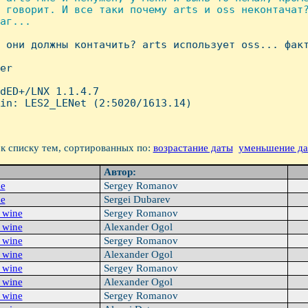
 говорит. И все таки почему arts и oss неконтачат?
аг...

м они должны контачить? arts использует oss... факт
er

dED+/LNX 1.1.4.7

in: LES2_LENet (2:5020/1613.14)

к списку тем, сортированных по:
возрастание даты
уменьшение д
Автор:
ne
Sergey Romanov
ne
Sergei Dubarev
в wine
Sergey Romanov
в wine
Alexander Ogol
в wine
Sergey Romanov
в wine
Alexander Ogol
в wine
Sergey Romanov
в wine
Alexander Ogol
в wine
Sergey Romanov