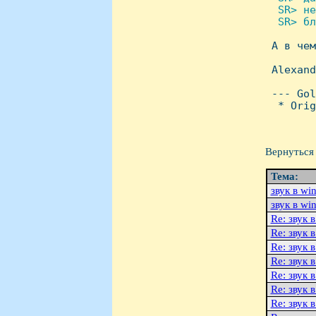
  SR> не
  SR> бл

 А в че
 Alexand
 --- Gol
  * Orig
Вернуться 
Тема:
звук в wi
звук в wi
Re: звук 
Re: звук 
Re: звук 
Re: звук 
Re: звук 
Re: звук 
Re: звук 