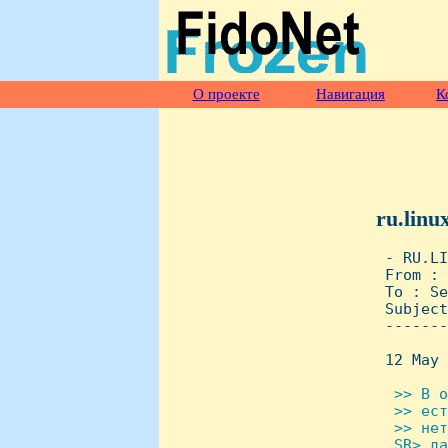
О проекте
Навигация
К
ru.linu
 - RU.LI
 From : 
 To : Se
 Subject
 -------
 12 May 
 >> В о
  >> ест
  >> нет
  SR> да