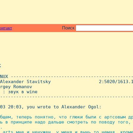
онтакт
Поиск
x
NUX ----------------------------------------------
Alexander Stavitsky                  2:5020/1613.1
rgey Romanov

 : звук в wine

--------------------------------------------------
03 20:03, you wrote to Alexander Ogol:

бщем, теперь понятно, что глюки были с артсовым др
ь в принципе надо дальше смотреть по поводу того, 
.

 arts мне и ненужен, у меня и вынь то немая, кроме