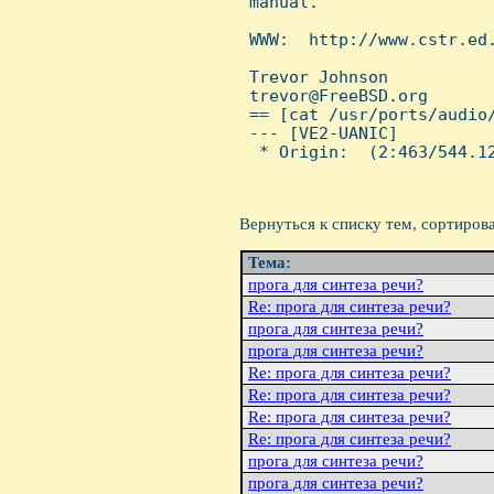
 manual.

 WWW:  http://www.cstr.ed.
 Trevor Johnson

 trevor@FreeBSD.org

 == [cat /usr/ports/audio/
 --- [VE2-UANIC]

  * Origin:  (2:463/544.12
Вернуться к списку тем, сортиров
Тема:
прога для синтеза речи?
Re: прога для синтеза речи?
прога для синтеза речи?
прога для синтеза речи?
Re: прога для синтеза речи?
Re: прога для синтеза речи?
Re: прога для синтеза речи?
Re: прога для синтеза речи?
прога для синтеза речи?
прога для синтеза речи?