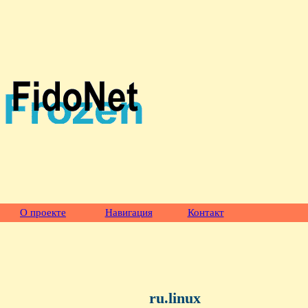
О проекте
Навигация
Контакт
ru.linux