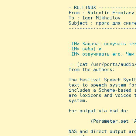
 - RU.LINUX -------------
 From : Valentin Ermolaev
 To : Igor Mikhailov

 Subject : прога для синте
 ------------------------
 IM> Задача: получать те
  IM> веба) и

  IM> озвучивать его. Чем 

 == [cat /usr/ports/audio
 from the authors:

 The Festival Speech Synth
 text-to-speech system for
 includes a Scheme-based s
 are lexicons and voices t
 system.

 For output via esd do:

         (Parameter.set 'A
 NAS and direct output are