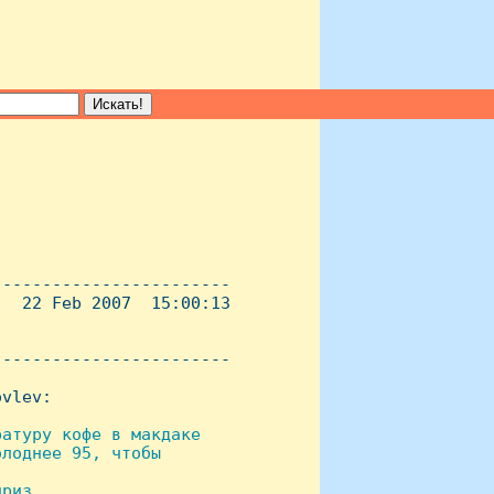
-----------------------

  22 Feb 2007  15:00:13

----------------------- 

vlev:

атуру кофе в макдаке 

лоднее 95, чтобы

риз. 
