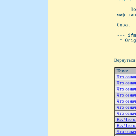

      П
 миф тип
 Сева.

 --- ifm
  * Orig
Вернуться 
Тема:
Что означ
Что означ
Что означ
Что означ
Что означ
Что означ
Что означ
Re: Что о
Re: Что о
Что означ