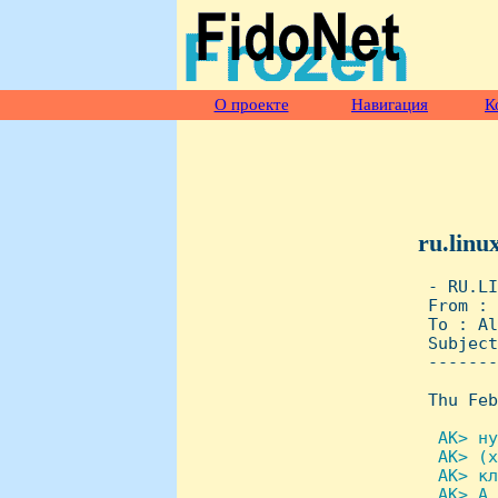
О проекте
Навигация
К
ru.linu
 - RU.LI
 From : 
 To : Al
 Subject
 -------
 Thu Feb
 AK> ну
  AK> (х
  AK> кл
  AK> А 