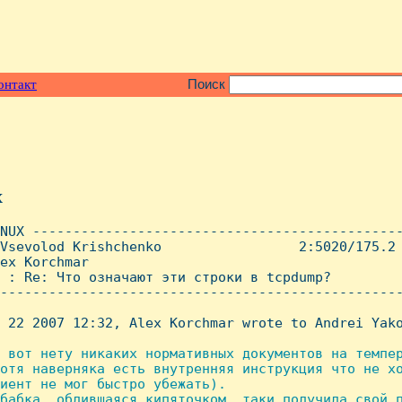
онтакт
Поиск
x
NUX ----------------------------------------------
Vsevolod Krishchenko                 2:5020/175.2 
ex Korchmar

 : Re: Что означают эти стpоки в tcpdump?

--------------------------------------------------
 22 2007 12:32, Alex Korchmar wrote to Andrei Yako
 вот нету никаких нормативных документов на темпер
отя наверняка есть внутренняя инструкция что не хо
иент не мог быстро убежать).

бабка, облившаяся кипяточком, таки получила свой п