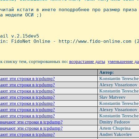
очитай кстати в инете поподробнее про размер приза 
а модели ОСИ ;)

ail v.2.15dev5

in: FidoNet Online - http://www.fido-online.com (2
к списку тем, сортированных по:
возрастание даты
уменьшение д
Автор:
ают эти стpоки в tcpdump?
Konstantin Teresch
ают эти стpоки в tcpdump?
Alexey Vissarionov
ают эти стpоки в tcpdump?
Konstantin Teresch
ают эти стpоки в tcpdump?
Slav Matveev
ают эти стpоки в tcpdump?
Konstantin Teresch
ают эти стpоки в tcpdump?
Alexey Vissarionov
ают эти стpоки в tcpdump?
Konstantin Teresch
значают эти стpоки в tcpdump?
Dmitry Fedorov
значают эти стpоки в tcpdump?
Artem Chuprina
ают эти стpоки в tcpdump?
Andrei Yakovlev