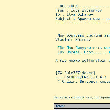
 - RU.LINUX -------------
 From : Igor Wydrenkov   
 To : Ilya Dikarev

 Subject : Архиваторы + ра
 ------------------------
  Мои бортовые системы за
 Vladimir Smirnov:

 ID> Под Линухом есть мно
  ID> Unreal, Doom...... e

 А где можно Wolfenstein 
                          
 [ZX-RuleZZZ 4ever]

 --- GoldED+/LNX 1.1.4.7

  * Origin: Интурист хорош
Вернуться к списку тем, сортиров
Тема: