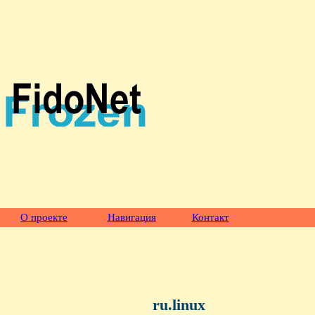
О проекте
Навигация
Контакт
ru.linux