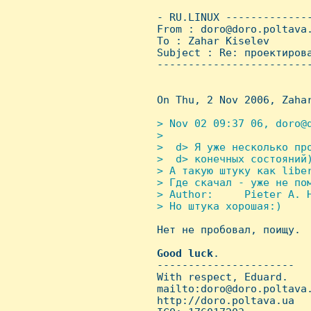
 - RU.LINUX -------------
 From : doro@doro.poltava
 To : Zahar Kiselev

 Subject : Re: проектирова
 ------------------------
 On Thu, 2 Nov 2006, Zahar
> Nov 02 09:37 06, doro@d
 >

 >  d> Я уже несколько про
 >  d> конечных состояний)
 > А такую штуку как liber
 > Где скачал - уже не пом
 > Author:     Pieter A. H
 > Hо штука хорошая:)


 Hет не пробовал, поищу.

Good
luck
.

 ----------------------

 With respect, Eduard.

 mailto:doro@doro.poltava.
 http://doro.poltava.ua
