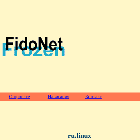
О проекте
Навигация
Контакт
ru.linux