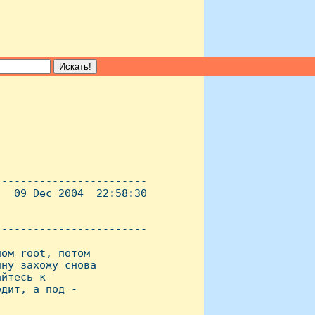
-----------------------

  09 Dec 2004  22:58:30

----------------------- 

ом root, потом 

ну захожу снова 

йтесь к 

дит, а под - 
