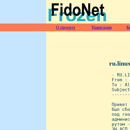
О проекте
Навигация
К
ru.linu
 - RU.LI
 From : 
 To : Al
 Subject
 -------
 Привет 
 был сбо
 под roo
 админис
 рутом -
 ЗЫ АСП 