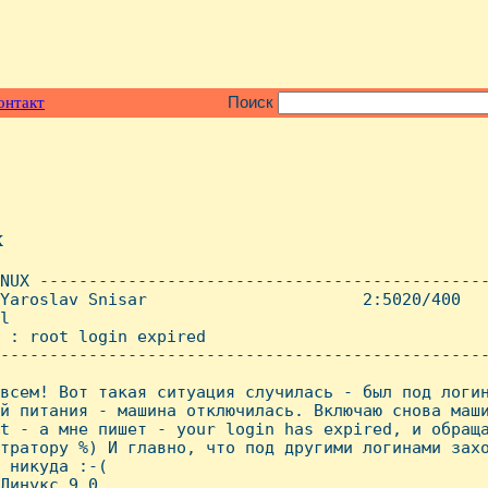
онтакт
Поиск
x
NUX ----------------------------------------------
Yaroslav Snisar                      2:5020/400   
l

 : root login expired

--------------------------------------------------
всем! Вот такая ситуация случилась - был под логин
й питания - машина отключилась. Включаю снова маши
t - а мне пишет - your login has expired, и обраща
тратору %) И главно, что под другими логинами захо
 никуда :-(

Линукс 9,0
