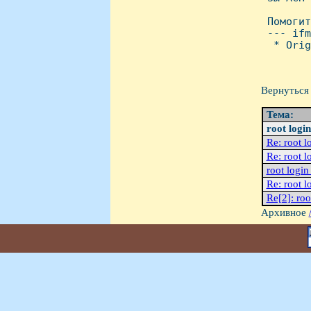
 Помогит
 --- ifm
  * Orig
Вернуться 
Тема:
root logi
Re: root l
Re: root l
root login
Re: root l
Re[2]: roo
Архивное