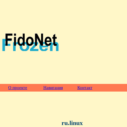
О проекте
Навигация
Контакт
ru.linux