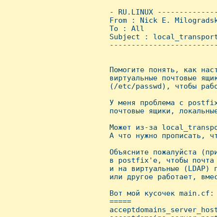
 - RU.LINUX -------------
 From : Nick E. Milograds
 To : All

 Subject : local_transport
 ------------------------
 Помогите понять, как наст
 виртуальные почтовые ящик
 (/etc/passwd), чтобы рабо
 У меня проблема с postfix
 почтовые ящики, локальные
 Может из-за local_transpo
 А что нужно прописать, чт
 Объясните пожалуйста (при
 в postfix'е, чтобы почта 
 и на виртуальные (LDAP) п
 или другое работает, вмес
 Вот мой кусочек main.cf:

 =====

 acceptdomains_server_host