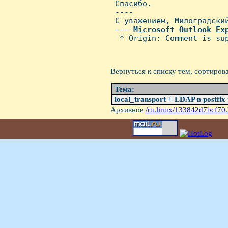
 Спасибо.

 ----

 С уважением, Милоградский
 --- 
Microsoft
Outlook
Ex
  * Origin: Comment is sup
Вернуться к списку тем, сортиров
Тема:
local_transport + LDAP в postfix 
Архивное
/ru.linux/133842d7bcf70.