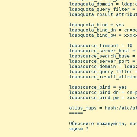
 ldapqouta_domain = ldap:a
 ldapquota_query_filter = 
 ldapquota_result_attribut
 ldapquota_bind = yes

 ldapquota_bind_dn = cn=po
 ldapquota_bind_pw = xxxxx
 ldapsource_timeout = 10

 ldapsource_server_host = 
 ldapsource_search_base = 
 ldapsource_server_port = 
 ldapsource_domain = ldap:
 ldapsource_query_filter =
 ldapsource_result_attribu
 ldapsource_bind = yes

 ldapsource_bind_dn = cn=p
 ldapsource_bind_pw = xxxx
 alias_maps = hash:/etc/al
 =====

 Объясните пожалуйста, поч
 ящики ?
