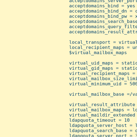
 acceptdomains_server_port
 acceptdomains_bind = yes

 acceptdomains_bind_dn = c
 acceptdomains_bind_pw = x
 acceptdomains_search_base
 acceptdomains_query_filte
 acceptdomains_result_attr
 local_transport = virtual
 local_recipient_maps = un
 $virtual_mailbox_maps

 virtual_uid_maps = static
 virtual_gid_maps = static
 virtual_recipient_maps = 
 virtual_mailbox_size_limi
 virtual_minimum_uid = 500
 virtual_mailbox_base =/va
 virtual_result_attribute 
 virtual_mailbox_maps = ld
 virtual_maildir_extended 
 ldapquota_timeout = 10

 ldapquota_server_host = l
 ldapquota_search_base = o
 ldapqouta_server_port = 3