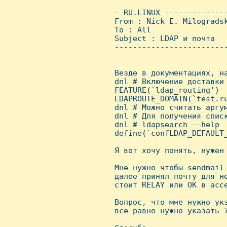
 - RU.LINUX -------------
 From : Nick E. Milograds
 To : All

 Subject : LDAP и почта

 ------------------------
 Везде в документациях, на
 dnl # Включение доставки 
 FEATURE(`ldap_routing')

 LDAPROUTE_DOMAIN(`test.ru
 dnl # Можно считать аргу
 dnl # Для получения спис
 dnl # ldapsearch --help

 define(`confLDAP_DEFAULT_
 Я вот хочу понять, нужен 
 Мне нужно чтобы sendmail 
 далее принял почту для не
 стоит RELAY или OK в acce
 Вопрос, что мне нужно укз
 все равно нужно указать ?