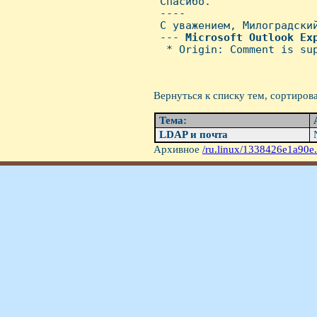
 Спасибо.

 ----

 С уважением, Милоградский
 --- 
Microsoft
Outlook
Ex
  * Origin: Comment is sup
Вернуться к списку тем, сортиров
Тема:
LDAP и почта
N
Архивное
/ru.linux/1338426e1a90e