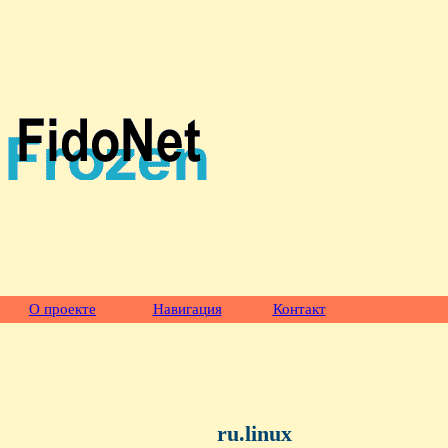
О проекте
Навигация
Контакт
ru.linux