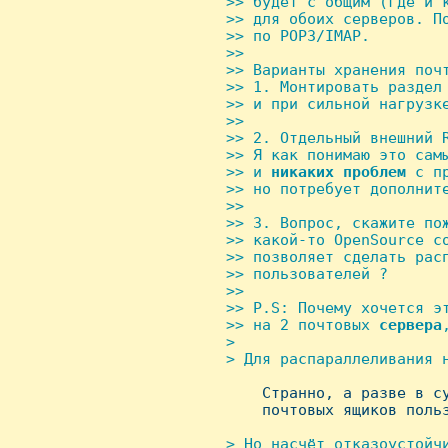
 >> будет с общим (где и к
 >> для обоих серверов. По
 >> по POP3/IMAP.

 >>

 >> Варианты хранения почт
 >> 1. Монтировать раздел 
 >> и при сильной нагрузке
 >>

 >> 2. Отдельный внешний R
 >> Я как понимаю это самы
 >> и 
никаких
проблем
 с п
 >> но потребует дополните
 >>

 >> 3. Вопрос, скажите пож
 >> какой-то OpenSource со
 >> позволяет сделать расп
 >> пользователей ?

 >>

 >> P.S: Почему хочется эт
 >> на 2 почтовых 
сервера
 >

 > Для распараллеливания н

     Странно, а разве в c
     почтовых ящиков польз
> Hо насчёт отказоустойчи