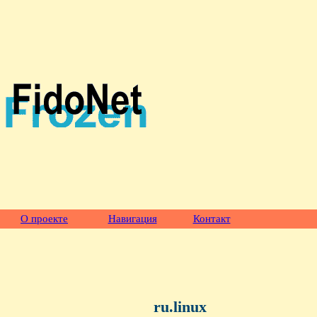
О проекте
Навигация
Контакт
ru.linux