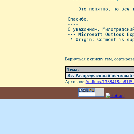

     Это понятно, но все 
 Спасибо.

 ---- 

 С уважением, Милоградский
 --- 
Microsoft
Outlook
Ex
  * Origin: Comment is sup
Вернуться к списку тем, сортиров
Тема:
Re: Распределенный почтовый 
Архивное
/ru.linux/1338419eb81f5.