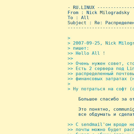
 - RU.LINUX -------------
 From : Nick Milogradsky 
 To : All

 Subject : Re: Распределен
 ------------------------
>

 > 2007-09-25, Nick Milogr
 > пишет:

 >> Hello All !

 >>

 >> Очень нужен совет, сто
 >> Есть 2 сервера под Lin
 >> распределенный почтовы
 >> финансовых затратах (н
 >

 > Hу потраться на софт (c

     Большое спасибо за от
     Это понятно, communig
     все обдумать и сделат
>> С sendmail'ом вроде не
 >> почты можно будет расп