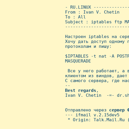
 - RU.LINUX -------------
 From : Ivan V. Chetin   
 To : All

 Subject : iptables ftp MA
 ------------------------
 Hастроен iptables на серв
 Хочу дать доступ одному 
 протоколам и пишу:

 $IPTABLES -t nat -A POSTR
 MASQUERADE

  Все у него работает, а в
 клиентом из виндов, дает 
 С самого сервера, где нас
 -- 

Best
regards
,

 Ivan V. Chetin  -=- dr.sh
 Отправлено через 
сервер
 --- ifmail v.2.15dev5

  * Origin: Talk.Mail.Ru (