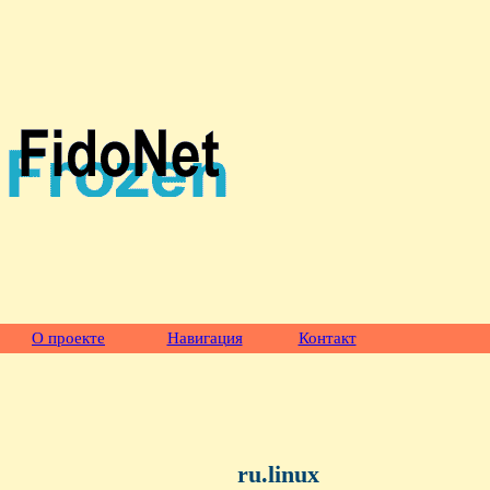
О проекте
Навигация
Контакт
ru.linux